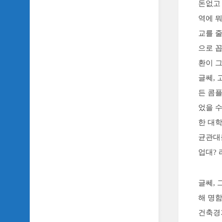
돈없고
악
이
역에 뭐
야
교를 줄
기
으로 
SIDH
의
환이 
영
글쎄,
화
베
든 콤플
스
었을 수
트
5
한 대
균관대
SIDH
의
업대? 
잡
문
모
글쎄,
음
해 명
SIDH
건축경
의