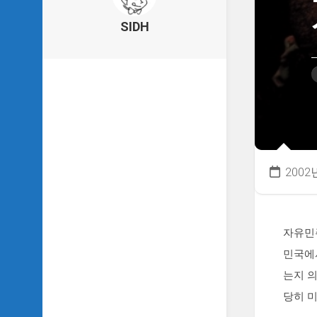
의
건
SIDH
축
물
이
야
기
SIDH
의
낙
서
2002
하
기
SIDH
의
자유민
사
민국에
는
이
는지 의
야
당히 
기