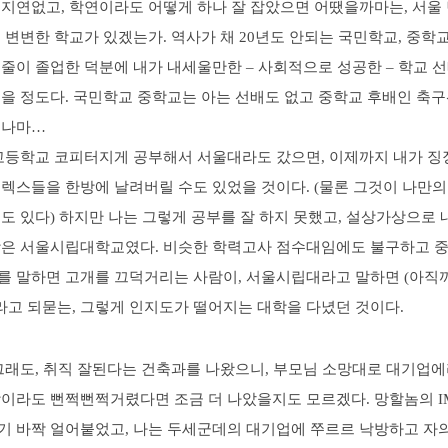
 지연없고, 학연이라도 어떻게 하나 잘 잡았으면 어땠을까마는, 서울
 변변한 학교가 있겠는가. 역사가 채 20년도 안되는 국민학교, 중학교
줄이 졸업한 덕분에 내가 내세울만한 – 사회적으로 성공한 – 학교 
꼽을 정도다. 국민학교 중학교는 아는 선배도 없고 중학교 후배인 축
그나마…
 고등학교 코피터지게 공부해서 서울대라도 갔으면, 이제까지 내가 징
렉스들을 한방에 날려버릴 수도 있었을 것이다. (물론 그것이 나만의
도 있다) 하지만 나는 그렇게 공부를 잘 하지 못했고, 설상가상으로 
학은 서울시립대학교였다. 비슷한 학력고사 점수대임에도 불구하고 
를 말하면 고개를 끄덕거리는 사람이, 서울시립대라고 말하면 (아직까
라고 되묻는, 그렇게 인지도가 떨어지는 대학을 다녔던 것이다.
 그래도, 취직 잘된다는 건축과를 나왔으니, 부모님 소망대로 대기업
함이라도 뻔쩍뻔쩍거렸다면 조금 더 나았을지도 모르겠다. 망할놈의 I
기 바짝 얼어붙었고, 나는 두세군데의 대기업에 쭈르르 낙방하고 