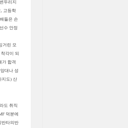
 변두리지
, 고등학
선배들은 손
구선수 안정
징거린 모
 착각이 되
내가 합격
중앙대나 성
지도) 산
에라도 취직
MF 덕분에
자의반타의반