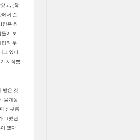
았고, (학
반에서 손
사람은 뭔
람들이 보
직업의 부
니고 있다
들기 시작했
 받은 것
. 몰개성
커피 심부름
가 그랬던
n)이 됐다