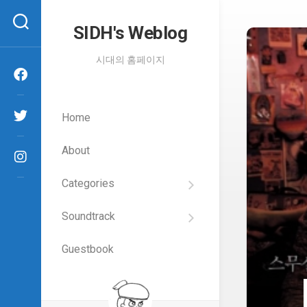
Skip
to
SIDH′s Weblog
content
시대의 홈페이지
Home
About
Categories
SIDH
의
Soundtrack
건
Films
담
이
Guestbook
Artists
야
기
SIDH