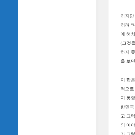
하지만
히려 “
에 혀
(그것
하지 못
을 보
이 짧은
적으로
지 못할
한민국 
고 그럭
의 이
가 그렇