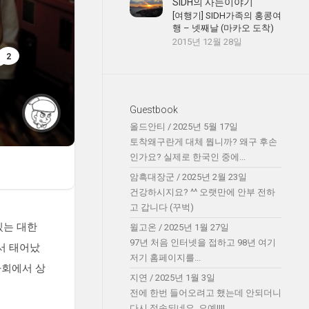
SIDH의 사는이야기
[여행기] SIDH가족의 홍콩여
행 – 넷째날 (마카오 도착)
2015년 12월 28일
2
Guestbook
올드안티
/
2025년 5월 17일
토착왜구란게 대체 뭡니까? 왜구 후손
인가요? 실제로 한국인 중에...
암흑대장군
/
2025년 2월 23일
건강하시지요? ^^ 오랫만에 안부 전하
고 갑니다 (꾸벅)
있는 대한
윌고온
/
2025년 1월 27일
97년 처음 인터넷을 접하고 98년 여기
서 태어났
저기 홈페이지를...
사회에서 상
지연
/
2025년 1월 3일
전에 한번 들어오려고 했는데 안되더니
다시 접속되네요. 오예!!!!...