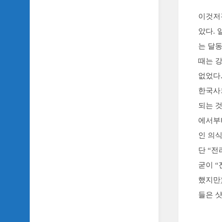
SIDH
이것저
의
삼
았다. 
국
는 달
지
이
때는 
야
없었다
기
한국사
SIDH
되는 
의
영
에서부
화
인 의
이
야
단 “전
기
굳이 
SIDH
했지만
의
들은 
영
화
음