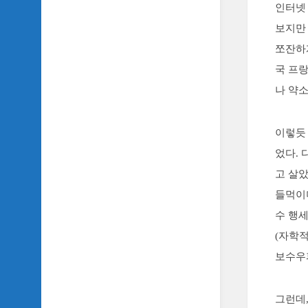
인터넷
TV
이
보지만
야
쪼잔하
기
국 프
SIDH
나 약
의
추
천
이렇듯
OST
었다. 
SIDH
고 살
의
홈
들먹이
페
수 행세
이
지
(자학
운
보수우
영
그런데