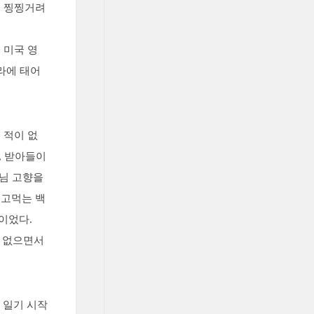
고 찡찡거려
 미국 영
라에 태어
 적이 없
, 받아들이
모님 고향을
놀고먹는 백
이었다.
도 없으면서
 일기 시작