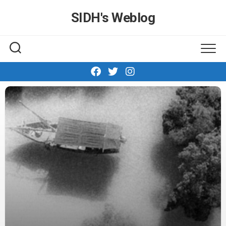
Skip
SIDH′s Weblog
to
content