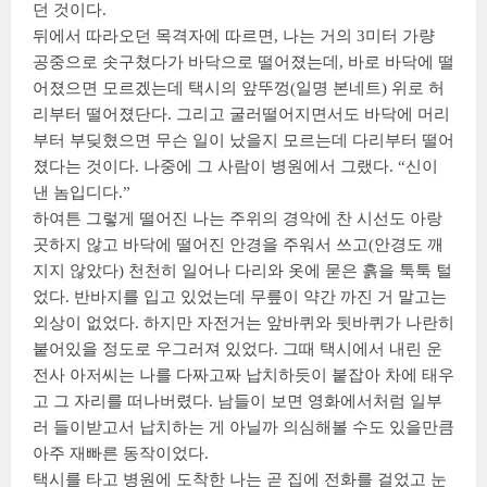
던 것이다.
뒤에서 따라오던 목격자에 따르면, 나는 거의 3미터 가량
공중으로 솟구쳤다가 바닥으로 떨어졌는데, 바로 바닥에 떨
어졌으면 모르겠는데 택시의 앞뚜껑(일명 본네트) 위로 허
리부터 떨어졌단다. 그리고 굴러떨어지면서도 바닥에 머리
부터 부딪혔으면 무슨 일이 났을지 모르는데 다리부터 떨어
졌다는 것이다. 나중에 그 사람이 병원에서 그랬다. “신이
낸 놈입디다.”
하여튼 그렇게 떨어진 나는 주위의 경악에 찬 시선도 아랑
곳하지 않고 바닥에 떨어진 안경을 주워서 쓰고(안경도 깨
지지 않았다) 천천히 일어나 다리와 옷에 묻은 흙을 툭툭 털
었다. 반바지를 입고 있었는데 무릎이 약간 까진 거 말고는
외상이 없었다. 하지만 자전거는 앞바퀴와 뒷바퀴가 나란히
붙어있을 정도로 우그러져 있었다. 그때 택시에서 내린 운
전사 아저씨는 나를 다짜고짜 납치하듯이 붙잡아 차에 태우
고 그 자리를 떠나버렸다. 남들이 보면 영화에서처럼 일부
러 들이받고서 납치하는 게 아닐까 의심해볼 수도 있을만큼
아주 재빠른 동작이었다.
택시를 타고 병원에 도착한 나는 곧 집에 전화를 걸었고 눈