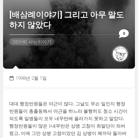
[배삼례이야기] 그리고 아무 말도
하지 않았다
0
SIDH의 사는이야기
1998년 2월 1일
대대 행정반원들은 야근이 많다. 그날도 무슨 일인지 행정
반원들이 총출동해서 야근을 하느라 불행히도 청소 시간이
되도록 일병들이 모두 내무반에 올라가지 못하고 말았다.
행정반원들이 많은 1내무반은 상병 고참이 최말단이 되버
렸고, 이에 그만 상병 고참이었던 김 상병이 헤까닥 돌아버