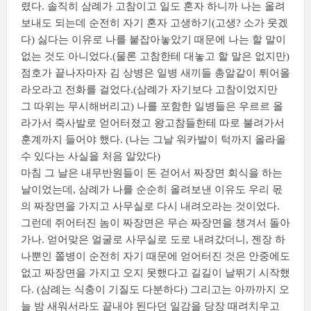
렸다. 솔직히 삼례가 고참이고 일도 혼자 하니까 나는 올려
보내도 되는데 순전히 자기 혼자 고생하기(고생? 소가 웃겠
다) 싫다는 이유로 나를 붙잡아놓았기 때문에 나는 할 말이
없는 것도 아니었다.(물론 고참한테 대놓고 할 말은 없지만)
점호가 끝나자마자 김 상병은 일병 새끼들 총알같이 튀어올
라오라고 전화를 걸었다.(삼례가 자기보다 고참이었지만
그 따위는 무시해버리고) 나를 포함한 일병들은 우르르 올
라가서 죽사발로 얻어터졌고 왕고참들한테 따로 불려가서
훈계까지 들어야 했다. (나는 그날 워카발이 턱까지 올라올
수 있다는 사실을 처음 알았다)
마침 그 날은 내무반원들이 돈 걷어서 짜장면 회식을 하는
날이었는데, 삼례가 나를 순순히 올려보낸 이유도 우리 몫
의 짜장면을 가지고 사무실로 다시 내려오라는 것이었다.
그런데 쥐어터진 놈이 짜장면은 무슨 짜장면을 챙겨서 돌아
가나. 얻어맞은 얼굴로 사무실로 도로 내려갔더니, 젠장 하
나뿐인 쫄병이 순전히 자기 때문에 얻어터진 것은 안중에도
없고 짜장면을 가지고 오지 못했다고 길길이 날뛰기 시작했
다. (삼례는 식충이 기질도 다분하다) 그리고는 아까까지 오
늘 밤 새워서라도 끝내야 된다던 일감을 당장 때려치우고