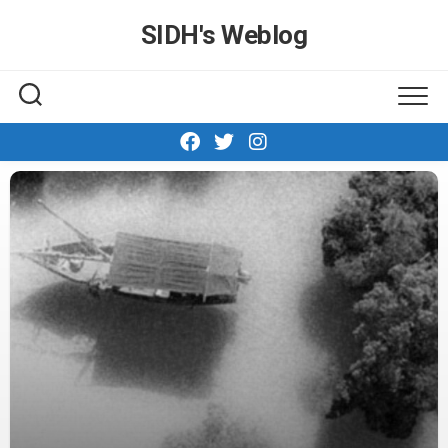
Skip
SIDH′s Weblog
to
content