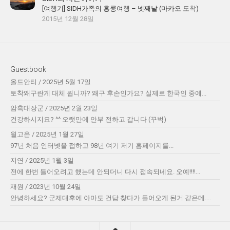
[여행기] SIDH가족의 홍콩여행 – 넷째날 (마카오 도착)
2015년 12월 28일
Guestbook
올드안티
/
2025년 5월 17일
토착왜구란게 대체 뭡니까? 왜구 후손인가요? 실제로 한국인 중에...
암흑대장군
/
2025년 2월 23일
건강하시지요? ^^ 오랫만에 안부 전하고 갑니다 (꾸벅)
윌고온
/
2025년 1월 27일
97년 처음 인터넷을 접하고 98년 여기 저기 홈페이지를...
지연
/
2025년 1월 3일
전에 한번 들어오려고 했는데 안되더니 다시 접속되네요. 오예!!!!...
재원
/
2023년 10월 24일
안녕하세요? 군제대후에 아마도 건담 찾다가 들어오게 된거 같은데....