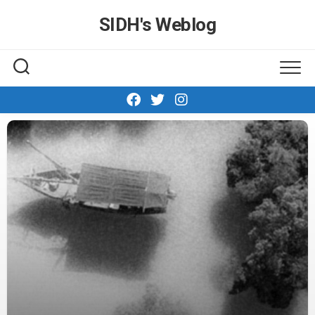
Skip
SIDH′s Weblog
to
content