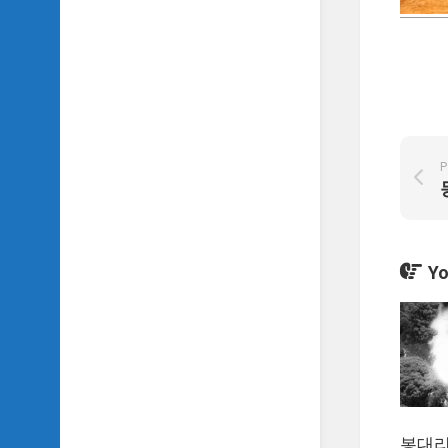
SIDH
의
삼
국
지
이
야
기
P
SIDH
의
영
화
Yo
이
야
기
SIDH
의
영
화
음
봉대리