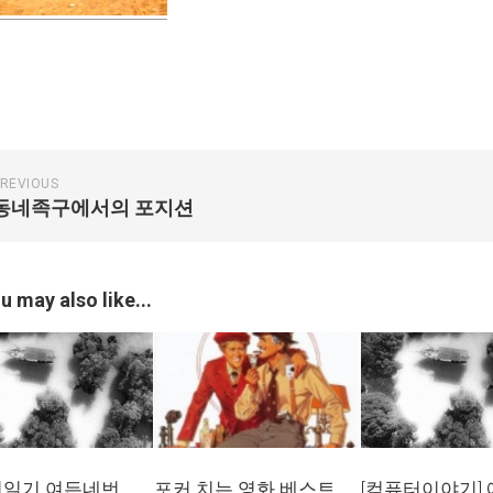
REVIOUS
동네족구에서의 포지션
u may also like...
일기 여든네번
포커 치는 영화 베스트
[컴퓨터이야기]