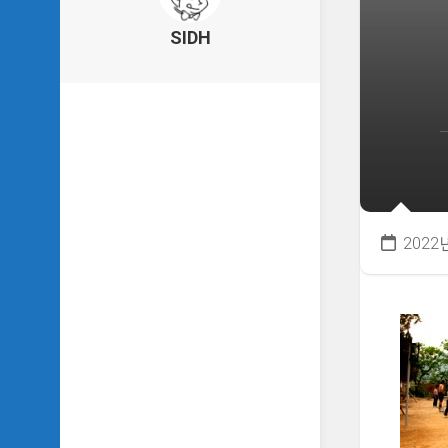
의
건
SIDH
축
물
이
야
기
SIDH
의
낙
서
2022
하
기
SIDH
의
사
는
이
야
기