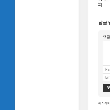
악
째
이
야
기
답글 
SIDH
의
영
댓
화
베
스
트
5
SIDH
의
잡
문
모
음
이 사이트
SIDH
의