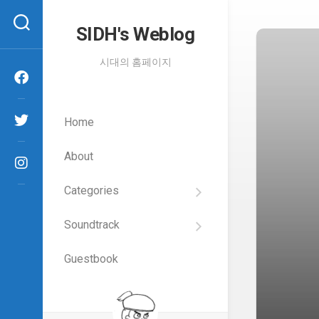
Skip
to
SIDH′s Weblog
content
시대의 홈페이지
Home
About
Categories
SIDH
의
Soundtrack
건
Films
담
이
Guestbook
Artists
야
기
SIDH