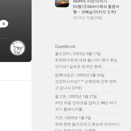
SIDH의 사는이야기
[여행기] SIDH가족의 홍콩여
행 – 넷째날 (마카오 도착)
2015년 12월 28일
0
Guestbook
올드안티
/
2025년 5월 17일
토착왜구란게 대체 뭡니까? 왜구 후손
인가요? 실제로 한국인 중에...
암흑대장군
/
2025년 2월 23일
건강하시지요? ^^ 오랫만에 안부 전하
고 갑니다 (꾸벅)
윌고온
/
2025년 1월 27일
97년 처음 인터넷을 접하고 98년 여기
저기 홈페이지를...
지연
/
2025년 1월 3일
전에 한번 들어오려고 했는데 안되더니
다시 접속되네요. 오예!!!!...