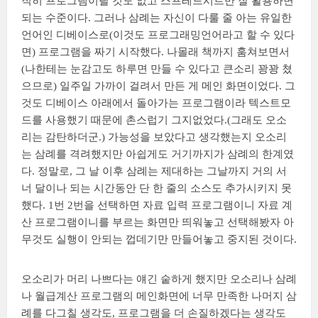
직히 프로그램이랄 것도 없고 스프레드시트만 잘 활용하면
되는 수준이다. 그러나 삼례는 자신이 다룰 줄 아는 유일한
언어인 디베이스로(이것도 프로그래밍언어라고 할 수 있다
면) 프로그램을 짜기 시작했다. 나몰래 책까지 훔쳐보면서
(나한테는 눈감고도 하루면 만들 수 있다고 큰소리 꽝꽝 쳤
으므로) 일주일 가까이 걸려서 만든 게 메인 화면이었다. 그
것도 디베이스 아래에서 돌아가는 프로그램이라 텍스트모
드를 사용했기 때문에 촌스럽기 그지없었다.(그래도 오소
리는 감탄하더군.) 가능성을 보았다고 생각했는지 오소리
는 삼례를 격려했지만 아쉽게도 거기까지가 삼례의 한계였
다. 정말로, 그 날 이후 삼례는 제대하는 그날까지 거의 서
너 달이나 되는 시간동안 단 한 줄의 소스도 추가시키지 못
했다. 1번 2번을 선택하면 자료 입력 프로그램이니 자료 계
산 프로그램이니를 부르는 화면만 띄워놓고 선택해봤자 아
무것도 실행이 안되는 껍데기만 만들어놓고 중지된 것이다.
오소리가 머리 나쁘다는 얘긴 숱하게 했지만 오소리나 삼례
나 월급계산 프로그램의 메인화면에 너무 만족한 나머지 삼
례를 다그칠 생각도, 프로그램을 더 손질하겠다는 생각도