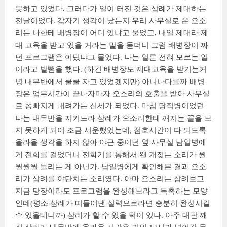
못하고 있었다. 그러다가 일이 터진 것은 삼례가 제대하는
전날이었다. 갑자기 생각이 났는지 우리 사무실로 온 오소
리는 나한테 배병장이 어디 있냐고 물었고, 내일 제대라 제
대 교육을 받고 있을 거라는 말을 듣더니 그럼 배병장이 짜
던 프로그램은 어딨냐고 물었다. 나는 얼른 전혀 모르는 일
이라고 발뺌을 했다. (하긴 배병장도 제대교육을 받기는커
녕 내무반에서 쿨쿨 자고 있었겠지만) 아니나다를까 배병
장은 업무시간이 끝나자마자 오소리의 호출을 받아 사무실
로 똥빠지게 내려가는 신세가 되었다. 마침 당직병이었던
나는 내무반을 지키느라 삼례가 오소리한테 깨지는 꼴을 보
지 못하게 되어 조금 서운했었는데, 점호시간이 다 되도록
올라올 생각을 하지 않아 야근 중이던 옆 사무실 남일병에
게 전화를 걸었더니 전화기를 통해서 왠 개짖는 소리가 월
월월월 들리는 게 아닌가. 남일병에게 확인해본 결과 오소
리가 삼례를 야단치는 소리였다. 아마 오소리는 삼례보고
지금 당장이라도 프로그램을 완성해보라고 독촉하는 모양
인데(평소 삼례가 떠들어댄 실력으로라면 충분히 완성시킬
수 있을테니까) 삼례가 할 수 있을 턱이 있나. 아주 대판 깨