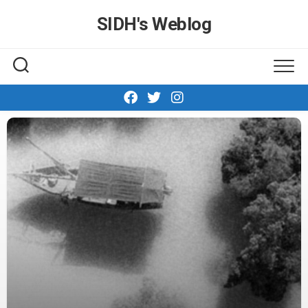
Skip
SIDH′s Weblog
to
content