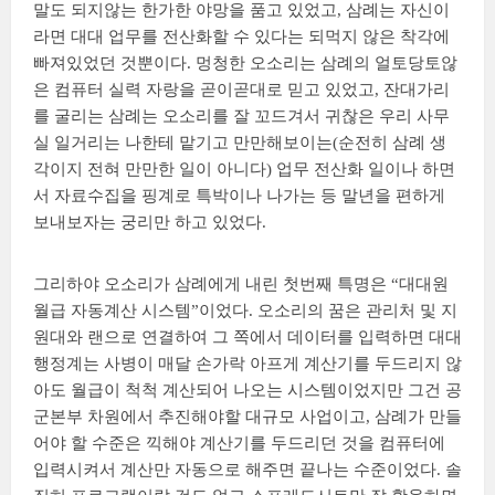
말도 되지않는 한가한 야망을 품고 있었고, 삼례는 자신이
라면 대대 업무를 전산화할 수 있다는 되먹지 않은 착각에
빠져있었던 것뿐이다. 멍청한 오소리는 삼례의 얼토당토않
은 컴퓨터 실력 자랑을 곧이곧대로 믿고 있었고, 잔대가리
를 굴리는 삼례는 오소리를 잘 꼬드겨서 귀찮은 우리 사무
실 일거리는 나한테 맡기고 만만해보이는(순전히 삼례 생
각이지 전혀 만만한 일이 아니다) 업무 전산화 일이나 하면
서 자료수집을 핑계로 특박이나 나가는 등 말년을 편하게
보내보자는 궁리만 하고 있었다.
그리하야 오소리가 삼례에게 내린 첫번째 특명은 “대대원
월급 자동계산 시스템”이었다. 오소리의 꿈은 관리처 및 지
원대와 랜으로 연결하여 그 쪽에서 데이터를 입력하면 대대
행정계는 사병이 매달 손가락 아프게 계산기를 두드리지 않
아도 월급이 척척 계산되어 나오는 시스템이었지만 그건 공
군본부 차원에서 추진해야할 대규모 사업이고, 삼례가 만들
어야 할 수준은 끽해야 계산기를 두드리던 것을 컴퓨터에
입력시켜서 계산만 자동으로 해주면 끝나는 수준이었다. 솔