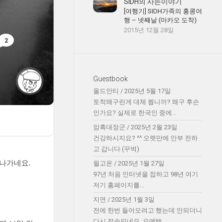
SIDH의 사는이야기
[여행기] SIDH가족의 홍콩여
행 – 넷째날 (마카오 도착)
2015년 12월 28일
2
Guestbook
올드안티
/
2025년 5월 17일
토착왜구란게 대체 뭡니까? 왜구 후손
인가요? 실제로 한국인 중에...
암흑대장군
/
2025년 2월 23일
건강하시지요? ^^ 오랫만에 안부 전하
고 갑니다 (꾸벅)
안나가네요.
윌고온
/
2025년 1월 27일
97년 처음 인터넷을 접하고 98년 여기
저기 홈페이지를...
지연
/
2025년 1월 3일
전에 한번 들어오려고 했는데 안되더니
다시 접속되네요. 오예!!!!...