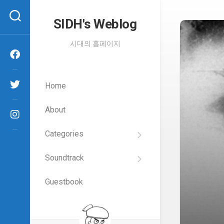
Skip
to
SIDH′s Weblog
content
시대의 홈페이지
Home
About
Categories
SIDH
의
Soundtrack
건
Films
담
이
Guestbook
Artists
야
기
SIDH