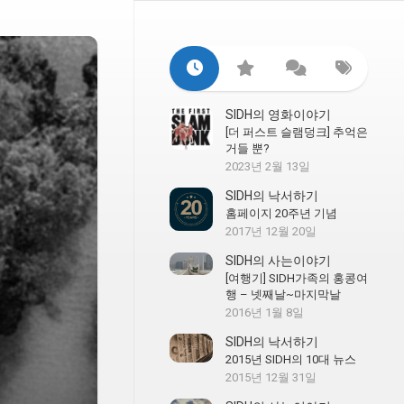
SIDH의 영화이야기
[더 퍼스트 슬램덩크] 추억은
거들 뿐?
2023년 2월 13일
SIDH의 낙서하기
홈페이지 20주년 기념
2017년 12월 20일
SIDH의 사는이야기
[여행기] SIDH가족의 홍콩여
행 – 넷째날~마지막날
2016년 1월 8일
SIDH의 낙서하기
2015년 SIDH의 10대 뉴스
2015년 12월 31일