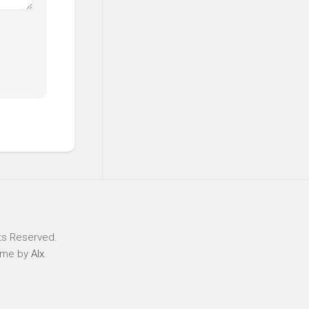
ts Reserved.
eme by
Alx
.