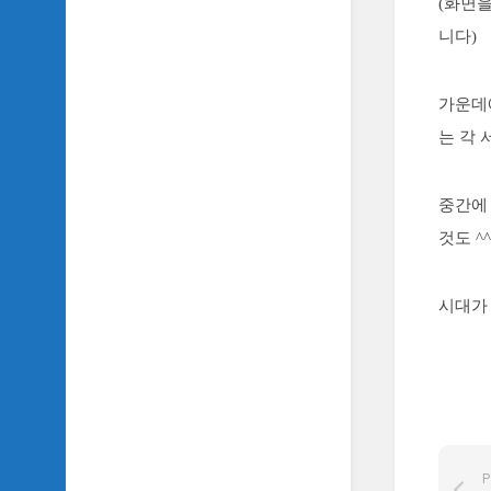
(화면을
SIDH
니다)
의
삼
국
가운데
지
이
는 각 
야
기
중간에
SIDH
의
것도 ^^
영
화
이
시대가
야
기
SIDH
의
영
화
음
P