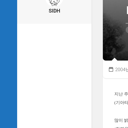
의
건
SIDH
축
물
이
야
기
SIDH
의
낙
서
2004
하
기
SIDH
의
지난 
사
(기아
는
이
야
많이 밝
기