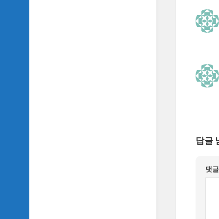
TV
이
야
기
SIDH
의
추
천
OST
SIDH
의
홈
답글 
페
이
지
댓
운
영