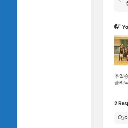
악
이
야
기
Yo
SIDH
의
영
화
베
스
트
5
추일승
SIDH
클리
의
잡
문
2 Res
모
음
C
SIDH
의