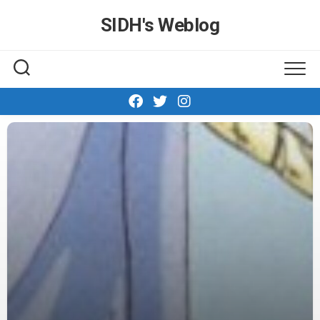
Skip
SIDH′s Weblog
to
content