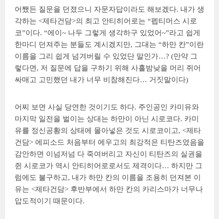
어쨌든 질문을 던졌으니 자문자답이라도 해보겠다. 내가 생
각하는 <제타건담>의 최고 안티히어로는 “펩티머스 시로
코”이다. “에이~ 나두 그렇게 생각하구 있었어~”라고 쉽게
한마디 던져주는 분들도 계시겠지만, 그대는 “하만 칸”이란
이름을 그리 쉽게 넘겨버릴 수 있었단 말인가…? (만약 그
렇다면, 저 질문에 답을 구하기 위해 사흘밤낮을 머리 쥐어
싸매고 고민했던 내가 너무 비참해진다… 거짓말이다)
어찌 보면 사실 당연한 것이기도 하다. 주인공인 카미유와
마지막 일전을 벌이는 상대는 하만이 아닌 시로코다. 카미
유를 정신공황의 상태에 몰아넣은 것도 시로코이고, <제타
건담> 에피소드 처음부터 에우고의 최강적은 티탄즈였음을
감안하면 이넘저넘 다 죽여버리고 자신이 티탄즈의 실권을
쥔 시로코가 역시 안티히어로로서도 제격이다… 하지만 그
럼에도 불구하고, 내가 하만 칸의 이름을 조용히 던져본 이
유는 <제타건담> 후반부에서 하만 칸의 카리스마가 너무나
압도적이기 때문이다.