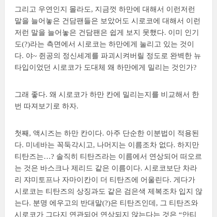
그리고 우연인지 몰라도, 지금껏 하만에 대해서 이런저런
말을 늘어놓은 건담팬들은 보았어도 시로코에 대해서 이런
저런 말을 늘어놓은 건담팬은 쉽게 보지 못했다. 이미 인기
도(?)라는 측면에서 시로코는 하만에게 눌리고 있는 것이
다. 야~ 쥔공의 정신세계를 파괴시켜버릴 정도로 완벽한 뉴
타입이었던 시로코가 도대체 왜 하만에게 밀리는 것인가?
그래 좋다. 왜 시로코가 하만 칸에 밀리는지를 비교해서 한
번 따져보기로 하자.
첫째, 액시즈는 하만 칸이다. 아주 단순한 이분법이 적용된
다. 미네바는 꼭둑각시고, 나머지는 이름조차 없다. 하지만
티탄즈는…? 솔직히 티탄즈라는 이름에서 연상되어 떠오르
는 것은 바스크나 제리드 같은 이름이다. 시로코보단 차라
리 쟈미토프나 자마이칸이 더 티탄즈에 어울린다. 게다가
시로코는 티탄즈의 상징과도 같은 검은색 제복조차 입지 않
는다. 분명 에우고의 반대말(?)은 티탄즈인데, 그 티탄즈와
시로코가 그다지 연관되어 연상되지 않는다는 것은 “안티