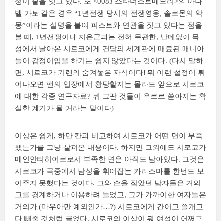
정이 줄을 잇고 있다. 또 <0083 스타더스트메모리>의 아나
벨 가토 같은 경우 “1년전쟁 당시의 전쟁영웅, 솔로몬의 악
몽”이라는 설명을 붙여 퍼스트와 연관을 짓고 있다는 점을
볼 때, 1년전쟁이나 지온군과는 전혀 무관한, 난데없이 목
성에서 날아온 시로코에게 건담의 세계관에 매료된 매니아
들이 감정이입을 하기는 쉽지 않았다는 것이다. (다시 말하
면, 시로코가 기렌의 숨겨놓은 자식이다! 뭐 이런 설정이 튀
어나오면 팬의 입장에서 황당할지는 몰라도 앞으로 시로코
에 대한 각종 연구자료? 뭐 그딴 것들이 우르르 쏟아지는 확
실한 계기가 될 거라는 말이다)
이상은 쉽게, 하만 칸과 비교하여 시로코가 어떤 면이 부족
했는가를 그냥 살펴본 내용이다. 하지만 그외에도 시로코가
메인안티히어로로서 부족한 면은 아직도 남아있다. 그것은
시로코가 극중에서 남성을 휘어잡는 카리스마를 한번도 보
여주지 못했다는 것이다. 그와 손을 잡았던 남자들은 거의
그를 경계하거나 이용하려 들었고, 그가 가까이한 여자들은
거의가 (마우아만 예외인가…?) 시로코에게 간이고 쓸개고
다 빼줄 것처럼 굴었다. 시로코의 이상이 뭐 여성이 어쩌구