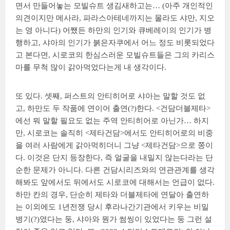
면서 만들어놓는 모빌슈트 생김새하고는… (아주 개인적인
의견이지만 메사라, 파라스아테네까지는 몰라도 샤만, 지오
는 영 아니다) 어쨌든 하만의 인기와 큐베레이의 인기가 병
행하고, 샤아의 인기가 붉은자쿠에서 어느 정도 비롯되었다
고 본다면, 시로코의 한심스러운 모빌슈트들은 그의 카리스
마를 무척 많이 갉아먹었다는게 내 생각이다.
또 있다. 셋째, 퍼스트의 안티히어로 샤아는 말할 것도 없
고, 하만도 두 작품에 연이어 출연(?)한다. <건담더블제타>
에선 뭐 말할 필요도 없는 주역 안티히어로 아닌가… 하지
만, 시로코는 솔직히 <제타건담>에서도 안티히어로의 비중
을 여러 사람에게 갉아먹히더니 그냥 <제타건담>으로 쫑이
다. 이것은 단지 등장한다, 즉 얼굴을 내밀지 않는다라는 단
순한 문제가 아니다. 다른 건담시리즈와의 연관관계를 생각
해봐도 앞에서도 뒤에서도 시로코에 대해서는 언급이 없다.
하만 칸의 경우, 단순히 제타와 더블제타에 연달아 출연하
는 이외에도 1년전쟁 당시 후라나간기관에서 키우는 비밀
병기(?)였다는 둥, 샤아와 뭔가 썸씽이 있었다는 둥 그런 설