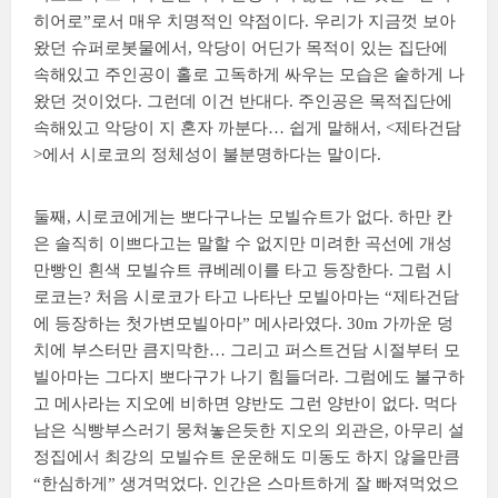
히어로”로서 매우 치명적인 약점이다. 우리가 지금껏 보아
왔던 슈퍼로봇물에서, 악당이 어딘가 목적이 있는 집단에
속해있고 주인공이 홀로 고독하게 싸우는 모습은 숱하게 나
왔던 것이었다. 그런데 이건 반대다. 주인공은 목적집단에
속해있고 악당이 지 혼자 까분다… 쉽게 말해서, <제타건담
>에서 시로코의 정체성이 불분명하다는 말이다.
둘째, 시로코에게는 뽀다구나는 모빌슈트가 없다. 하만 칸
은 솔직히 이쁘다고는 말할 수 없지만 미려한 곡선에 개성
만빵인 흰색 모빌슈트 큐베레이를 타고 등장한다. 그럼 시
로코는? 처음 시로코가 타고 나타난 모빌아마는 “제타건담
에 등장하는 첫가변모빌아마” 메사라였다. 30m 가까운 덩
치에 부스터만 큼지막한… 그리고 퍼스트건담 시절부터 모
빌아마는 그다지 뽀다구가 나기 힘들더라. 그럼에도 불구하
고 메사라는 지오에 비하면 양반도 그런 양반이 없다. 먹다
남은 식빵부스러기 뭉쳐놓은듯한 지오의 외관은, 아무리 설
정집에서 최강의 모빌슈트 운운해도 미동도 하지 않을만큼
“한심하게” 생겨먹었다. 인간은 스마트하게 잘 빠져먹었으