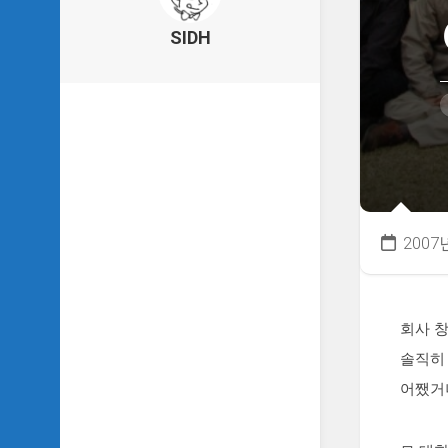
의
건
SIDH
축
물
이
야
기
SIDH
의
낙
서
2007
하
기
SIDH
의
회사 창
사
솔직히
는
이
어쨌거
야
기