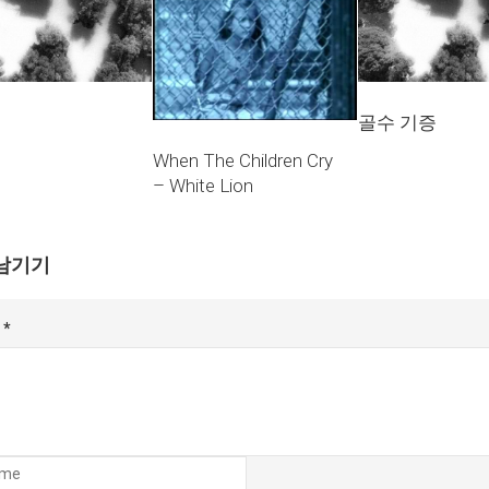
골수 기증
When The Children Cry
– White Lion
남기기
글
*