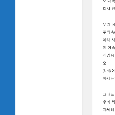
모 대
SIDH
회사 
의
삼
국
우리 직
지
이
주최측
야
아래 사
기
이 아
SIDH
게임용
의
영
충.
화
(나중
이
야
하시는
기
SIDH
그래도 
의
영
우리 
화
자세히
음