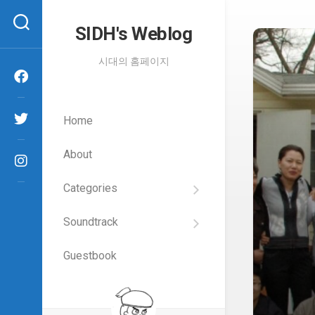
Skip
to
SIDH′s Weblog
content
시대의 홈페이지
Home
About
Categories
SIDH
의
Soundtrack
건
Films
담
이
Guestbook
Artists
야
기
SIDH