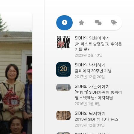
SIDH의 영화이야기
[더 퍼스트 슬램덩크] 추억은
거들 뿐?
2023년 2월 13일
SIDH의 낙서하기
홈페이지 20주년 기념
2017년 12월 20일
SIDH의 사는이야기
[여행기] SIDH가족의 홍콩여
행 – 넷째날~마지막날
2016년 1월 8일
SIDH의 낙서하기
2015년 SIDH의 10대 뉴스
2015년 12월 31일