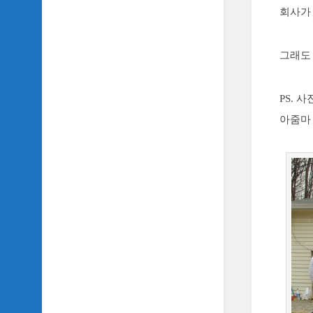
TV
회사가
이
야
기
그래도
SIDH
의
PS. 
추
아줌마
천
OST
SIDH
의
홈
페
이
지
운
영