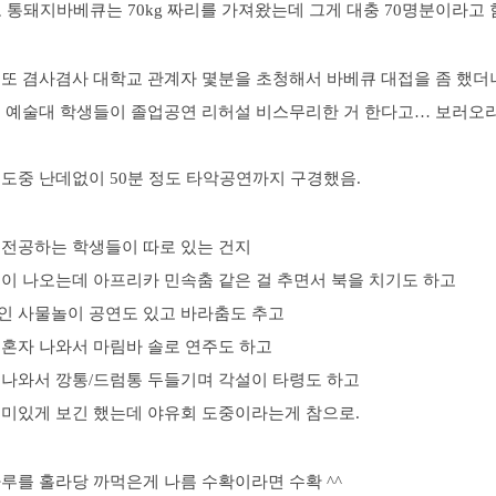
 통돼지바베큐는 70kg 짜리를 가져왔는데 그게 대충 70명분이라고 
 또 겸사겸사 대학교 관계자 몇분을 초청해서 바베큐 대접을 좀 했더
교 예술대 학생들이 졸업공연 리허설 비스무리한 거 한다고… 보러오
 도중 난데없이 50분 정도 타악공연까지 구경했음.
 전공하는 학생들이 따로 있는 건지
팀이 나오는데 아프리카 민속춤 같은 걸 추면서 북을 치기도 하고
인 사물놀이 공연도 있고 바라춤도 추고
 혼자 나와서 마림바 솔로 연주도 하고
 나와서 깡통/드럼통 두들기며 각설이 타령도 하고
재미있게 보긴 했는데 야유회 도중이라는게 참으로.
루를 홀라당 까먹은게 나름 수확이라면 수확 ^^