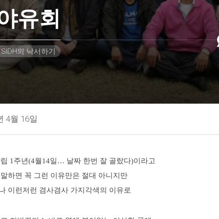
야유회
SIDH의 낙서하기
년 4월 16일
립 1주년(4월14일… 날짜 한번 잘 골랐다)이라고
 말하면 꼭 그런 이유만은 절대 아니지만
나 이런저런 겸사겸사 가지각색의 이유로