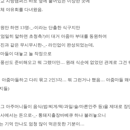
학교 지방캠퍼스 바로 옆에 붙어있는 이상한 곳에
전체 야유회를 다녀왔음.
원만 하면 13명-_-이라는 단촐한 식구지만
(엄밀히 말하면 초청측?)이 대거 아줌마 부대를 동원하여
진과 같은 무시무시한-_- 라인업이 완성되었는데,
줌마들이 대놓고 놀 작정으로
 풍선도 준비해오고 뭐 그랬더만… 원래 식순에 없었던 관계로 그건 
에 아줌마들하고 다리 묶고 2인3각… 뭐 그런거나 했음… 아줌마들 왜
지들)
그 아주머니들이 음식(밥/찌게/떡/과일/술/마른안주 등)을 제대로 
회사에서는 돈으로-_- 통돼지출장바베큐 하나 불러놓으니
는 기억 안나도 엄청 많이 먹은듯한 기분이…