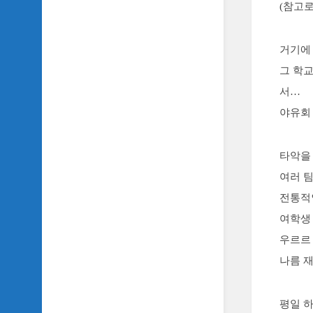
악
(참고로
이
야
기
거기에
그 학
SIDH
의
서…
영
야유회
화
베
스
타악을
트
5
여러 
전통적
SIDH
의
여학생
잡
우르르
문
모
나름 
음
SIDH
평일 하
의