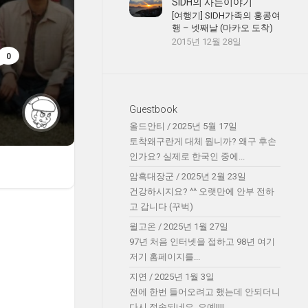
SIDH의 사는이야기
[여행기] SIDH가족의 홍콩여
행 – 넷째날 (마카오 도착)
2015년 12월 28일
0
Guestbook
올드안티
/
2025년 5월 17일
토착왜구란게 대체 뭡니까? 왜구 후손
인가요? 실제로 한국인 중에...
암흑대장군
/
2025년 2월 23일
건강하시지요? ^^ 오랫만에 안부 전하
고 갑니다 (꾸벅)
윌고온
/
2025년 1월 27일
97년 처음 인터넷을 접하고 98년 여기
저기 홈페이지를...
지연
/
2025년 1월 3일
전에 한번 들어오려고 했는데 안되더니
다시 접속되네요. 오예!!!!...