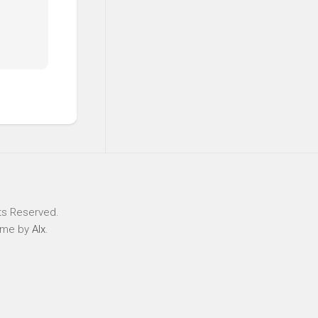
ts Reserved.
eme by
Alx
.