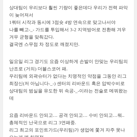
상대팀이 우리보다 훨씬 기량이 좋은데다 우리가 전력 파악
이 늦어져서
1쿼터 시작과 동시에 3점슛 4방 연속으로 맞고나서야
나를 빼고-_- 가드를 투입해서 3-2 지역방어로 전환해 겨우
겨우 균형을 맞춰갔다.
결국엔 스무점 차 정도로 깨졌지만.
일요일 리그 경기도 요즘 이상하게 손발이 안맞는 우리팀의
난조로 (거의) 더블스코어 패.
우리팀에 외곽슈터가 없다는 치명적인 약점을 그동안 리그
최장신(저 아닙니다-_-) 센터의 리바운드 혹은 압박수비로
상대팀의 범실을 유도한 뒤 속공-_-이라는 전술로 메꿔왔는
데
요즘 리바운드 안되고… 공격 안되고… 수비 안되고…뭐..
총체적인 난국으로 리그 3연패중.
리그 최고의 포인트가드(우리팀)가 생업에 쫓겨 자주 못나