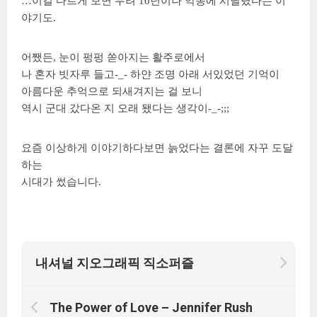
…이걸 다르게 보면 무려 10년이나 악몽에 시달렸다는 이
야기도.
어쨌든, 눈이 펑펑 쏟아지는 활주로에서
나 혼자 빗자루 들고-_- 하얀 조명 아래 서있었던 기억이
아름다운 추억으로 되새겨지는 걸 보니
역시 군대 갔다온 지 오래 됐다는 생각이-_-;;;
요즘 이상하게 이야기하다보면 늙었다는 결론에 자꾸 도달
하는
시대가 썼습니다.
내셔널 지오그래픽 직소퍼즐
The Power of Love – Jennifer Rush