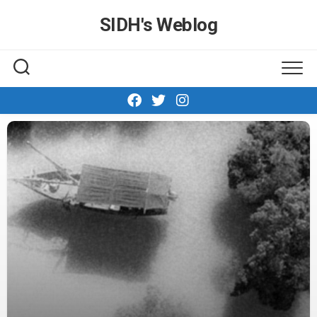
Skip
SIDH′s Weblog
to
content