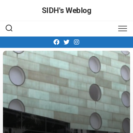
Skip
SIDH′s Weblog
to
content