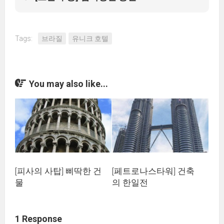
Tags:
브라질
유니크 호텔
You may also like...
[피사의 사탑] 삐딱한 건
[페트로나스타워] 건축
물
의 한일전
1 Response