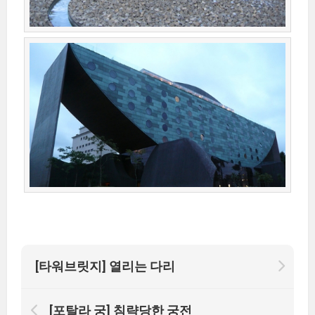
[타워브릿지] 열리는 다리
[포탈라 궁] 침략당한 궁전