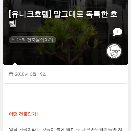
[유니크호텔] 말그대로 독특한 호
텔
1
SIDH의 건축물이야기
2008년 6월 19일
어떤 건물인가?
워낙 건물이라는 것들이 틀에 박힌 듯 네모반듯하게들만 지