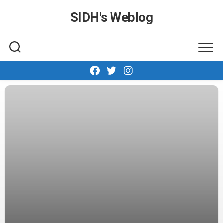
Skip
SIDH′s Weblog
to
content