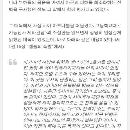
니라 부하들의 목숨을 아껴서 아군의 피해를 최소화하는 전
법을 구사했던 점도 그 말에서 함께 평가되고 있었다.
그 대목에서 사실 샤아 아즈나블을 떠올렸다. 고등학교때 <
기동전사 제타건담>의 소설판을 읽으면서 상당히 인상깊게
읽혔던 대목이 있었는데, 바로 아래와 같은 내용이었다. (제
1권 16장 “캡슐의 폭발”에서)
아가마의 전방에 위치한 에마 신의 2호기를 발진시
킨 함정 두 척이 접촉하기까지는 아직 시간이 있었
다. 하지만 모빌 슈츠의 수에 있어서는 적이 유리했
다. 이 곳을 무사히 탈출하는 일은 그리 쉽지가 않았
다. 이전의 샤아라면 몽블랑을 방패로 삼는 작전을
실행했다. 지온군에서라면 끊임없이 소모해도 좋다
는 감각이 있었다. 그것이 샤아에게 대담한 작전을
실행하게 하여 결과적으로는 큰 전과를 올릴 수 있
었다. 하지만 에우고는 다르다. 전력이 있는 조직이
아니다, 현재까지의 에우고의 세력은 지구 연방군
안에서도 어느 정도의 존재인지 불분명한 것이다.
이번 작전의 뒤에 다른 목적이 있다고 한다면, 이 작