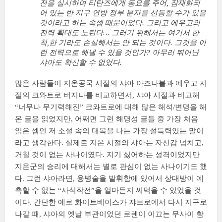
전을 실시하여 티탄즈에게 동요를 주어, 잠재화되
어 있는 반 지구 연방 정부 분자를 선동할 수가 있을
것이라고 하는 속셈 때문이었다. 그리고 에우고의
전력 확대도 노린다… 그러기 위해서는 여기서 한
척,한 기라도 손실해서는 안 되는 것이다. 그것을 이
런 전력으로 해낼 수 있을 것인가? 아무리 뛰어난
샤아도 확신할 수 없었다.
많은 사람들이 지온공국 시절의 샤아 아즈나블과 에우고 시
절의 크와트로 버지나를 비교하면서, 샤아 시절과 비교해
“너무나 무기력해진” 크와트로에 대해 많은 해석/변명을 해
온 글을 읽었지만, 어쩌면 그런 해명성 글들 중 가장 처음
읽은 셈인 저 소설 속의 대목을 나는 가장 설득력있는 말이
라고 생각한다. 실제로 지온 시절의 샤아는 자신감 넘치고,
거칠 것이 없는 사나이였다. 지기 싫어하는 성격이었지만
지온군의 승리에 대해서는 별로 관심이 없는 사나이기도 했
다. 그런 샤아라면, 용병술을 발휘함에 있어서 상대방이 예
측할 수 없는 “사석작전”을 얼마든지 써먹을 수 있었을 것
이다. 간단한 예로 화이트베이스가 쟈브로에서 다시 지구로
나갈 때, 샤아의 옛날 부관이었던 로렌이 이끄는 무사이 함