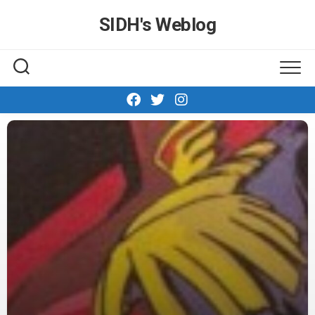
Skip
SIDH′s Weblog
to
content