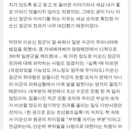
지가 앉도록 듣고 듣고 또 들어온 이야기라서 새삼 내가 좋
은 이야기 덧붙이지 않아도 되겠지만, 그래도 굳이 다시 이
순신 장군의 이야기를 하는 이유는 새삼 숫자로 확인한 이
순신 장군의 전과가 너무 대단했기 때문이었다.
막연히 이순신 장군이 잘 싸워서 일본 수군이 우리나라에
범접을 못했네, 좀 자세해져봐야 명량해전에서 12척으로
300척 일본군을 깨뜨렸네… 뭐 이런 정도로 이순신 장군의
전과에 대해 파악하는 사람도 많겠지만, <실록>에 따르면
(과장되었을 가능성도 어느정도 염두에 두더라도) 이순신
장군의 위대함은 침몰시킨 적군의 전함 숫자가 문제가 아니
라 아군의 피해상황에서 더욱 빛을 발한다는 생각이 들었기
때문이다. 대부분의 해전에서 조선 수군은 전함 한 척 잃지
않았으며, 침몰시킨 적군 전함 숫자와 우리군 부상자 숫자
가 비슷할 정도의 엽기적인 전과를 올리는 일도 다반사였던
것이다. <한 권으로 읽는 조선왕조실록>의 저자도 책 속에
서 이순신과 원균의 차이점을 “부하를 아끼는 부분”이라고
언급하는데, 단순히 부하들을 사랑으로 대한다는 차원이 아