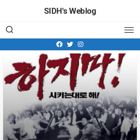
Skip
SIDH′s Weblog
to
content