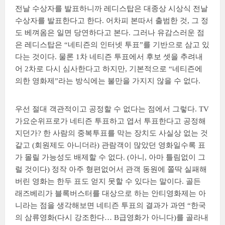
전날 수상자를 발표하니까 레디스탑은 대종상 시상식 전날
수상자를 발표한다고 한다. 어차피 본따서 출범한 것, 그 정
도 베껴옴은 일면 당연하다고 본다. 그러나 유감스러운 점
은 레디스탑은 “네티즌의 인터넷 투표”를 기반으로 삼고 있
다는 것이다. 물론 1차 네티즌 투표에서 후보 셋을 추려내
어 2차로 다시 심사한다고 하지만, 기본적으로 “네티즌에
의한 영화제”라는 방식에는 불만을 가지지 않을 수 없다.
우선 절대 객관적이고 공정할 수 없다는 점에서 그렇다. TV
가요순위프로가 네티즌 투표하고 엽서 투표한다고 공정해
지던가? 한 사람의 중복투표를 막는 장치도 사실상 없는 것
같고 (회원제도 아니더라) 관람객이 많았던 영화일수록 표
가 몰릴 가능성도 배제할 수 없다. (아니, 아마 틀림없이 그
럴 것이다) 정작 아주 형편없어서 관객 동원에 쫄딱 실패해
버린 영화는 한두 표도 얻지 못할 수 있다는 말이다. 골든
래즈베리가 블록버스터를 대상으로 하는 안티영화제는 아
니라는 점을 생각해보면 네티즌 투표의 결과가 과연 “한국
의 삼류영화(다시 강조한다… B급영화가 아니다)를 골라내