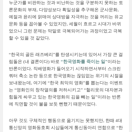
누군가를 비판하는 것과 비난하는 것을 구분하지 못하는 토
론문화의 부재, 다양성보다 획일성을 추구해온 군사문화,
예절과 윤리에 얽매여 상대방을 자극하는 것을 꺼리는 유교
문화 등을 꼽아볼 수 있었지만, 세월이 흐르고 시대가 바뀌
었으니 그런 문제는 막말로 극복되어가는 과정이었고 극복
할 수 있을 것 같았다.
“한국의 골든 래즈베리”를 탄생시키는데 있어서 가장 큰 걸
림돌은 (내 결론이다) 바로
“한국영화를 죽이는 일”
이라는
반론이었다. 직배영화가 들어오기 시작하면서부터 스크린
쿼터 축소 논란 등으로 한국영화는 끊임없는 위기의 시절을
보내왔는데, 여기에 “한국 최악의 영화”를 뽑는다는 이벤트
는 “영화인의 창작열의를 저하시키고” “헐리웃의 대자본과
힘들게 싸우고 있는 한국영화의 김을 빼는 일”이라는 반론
에 직면할 것이 불을 보듯 뻔했기 때문이었다.
아무 것도 구체적인 행동으로 옮기지는 못했지만, 한때 4대
통신망의 영화동호회 시삽들에게 통신동아리 연합으로 “한