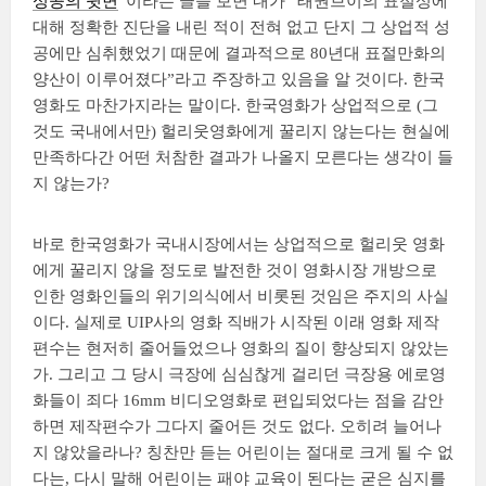
성공의 뒷면
“이라는 글을 보면 내가 “태권브이의 표절성에
대해 정확한 진단을 내린 적이 전혀 없고 단지 그 상업적 성
공에만 심취했었기 때문에 결과적으로 80년대 표절만화의
양산이 이루어졌다”라고 주장하고 있음을 알 것이다. 한국
영화도 마찬가지라는 말이다. 한국영화가 상업적으로 (그
것도 국내에서만) 헐리웃영화에게 꿀리지 않는다는 현실에
만족하다간 어떤 처참한 결과가 나올지 모른다는 생각이 들
지 않는가?
바로 한국영화가 국내시장에서는 상업적으로 헐리웃 영화
에게 꿀리지 않을 정도로 발전한 것이 영화시장 개방으로
인한 영화인들의 위기의식에서 비롯된 것임은 주지의 사실
이다. 실제로 UIP사의 영화 직배가 시작된 이래 영화 제작
편수는 현저히 줄어들었으나 영화의 질이 향상되지 않았는
가. 그리고 그 당시 극장에 심심찮게 걸리던 극장용 에로영
화들이 죄다 16mm 비디오영화로 편입되었다는 점을 감안
하면 제작편수가 그다지 줄어든 것도 없다. 오히려 늘어나
지 않았을라나? 칭찬만 듣는 어린이는 절대로 크게 될 수 없
다는, 다시 말해 어린이는 패야 교육이 된다는 굳은 심지를