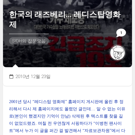
한국의 래즈베리… 레디스탑영화
제
1
SIDH의 잡문모음
2010년 12월 23일
2001년 당시 “레디스탑 영화제” 홈페이지 게시판에 올린 후 정
리해서 다시 제 홈페이지에도 올렸던 글인데… 알 수 없는 이유
로(본인이 했겠지만 기억이 안남) 삭제된 후 텍스트를 찾을 길
이 없었드랬죠. 며칠 전 우연찮게 서핑하다가 “이병헌 팬사이
트”에서 누가 이 글을 퍼간 걸 발견해서 “자료보관차원”에서 다