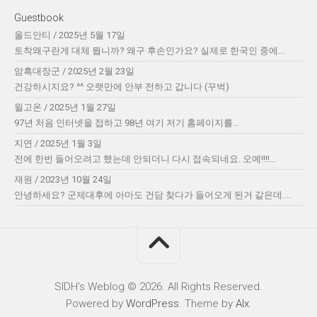
Guestbook
올드안티
/
2025년 5월 17일
토착왜구란게 대체 뭡니까? 왜구 후손인가요? 실제로 한국인 중에...
암흑대장군
/
2025년 2월 23일
건강하시지요? ^^ 오랫만에 안부 전하고 갑니다 (꾸벅)
윌고온
/
2025년 1월 27일
97년 처음 인터넷을 접하고 98년 여기 저기 홈페이지를...
지연
/
2025년 1월 3일
전에 한번 들어오려고 했는데 안되더니 다시 접속되네요. 오예!!!!...
재원
/
2023년 10월 24일
안녕하세요? 군제대후에 아마도 건담 찾다가 들어오게 된거 같은데....
SIDH′s Weblog © 2026. All Rights Reserved.
Powered by
WordPress
. Theme by
Alx
.