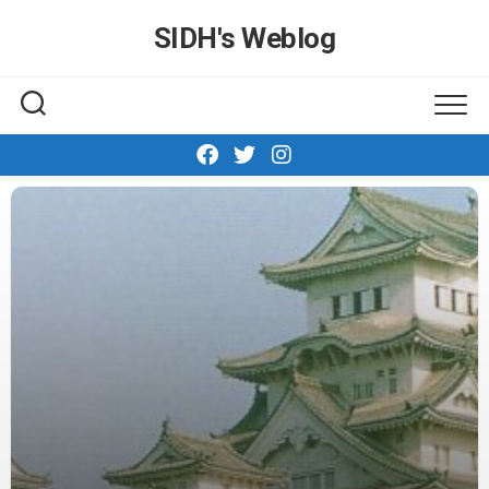
Skip
SIDH′s Weblog
to
content