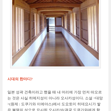
시대의 한마디?
일본 성곽 건축이라고 했을 때 내 머리에 가장 먼저 떠오르
는 것은 사실 히메지성이 아니라 오사카성이다. 소설 <대망
>(원제 : 도쿠가와 이에야스)에서 도요토미 히데요시가 쌓
은 불멸의 성으로 묘사된 오사카성(결국 도쿠가와에게 함