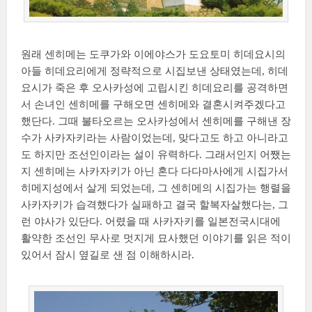
원래 센히메는 도쿠가와 이에야스가 도요토미 히데요시의
아들 히데요리에게 정략적으로 시집보낸 상태였는데, 히데
요시가 죽은 후 오사카성에 고립시킨 히데요리를 공격하면
서 손녀인 센히메를 구해오면 센히메와 결혼시켜주겠다고
했단다. 그때 불타오르는 오사카성에서 센히메를 구해낸 장
수가 사카자키라는 사람이었는데, 맞다고도 하고 아니라고
도 하지만 조선인이라는 설이 유력하다. 그래서인지 어쨌는
지 센히메는 사카자키가 아닌 혼다 다다마사에게 시집가서
히메지성에서 살게 되었는데, 그 센히메의 시집가는 행렬을
사카자키가 습격했다가 실패하고 결국 할복자살했다는, 그
런 야사가 있단다. 어렸을 때 사카자키를 일본전국시대에
활약한 조선인 무사로 멋지게 묘사했던 이야기를 읽은 적이
있어서 잠시 옆길로 샌 점 이해하시라.