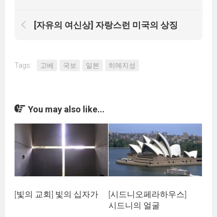
[자유의 여신상] 자랑스런 미국의 상징
Tags:
고베
국보
일본
히메지성
You may also like...
[빛의 교회] 빛의 십자가
[시드니오페라하우스]
시드니의 얼굴