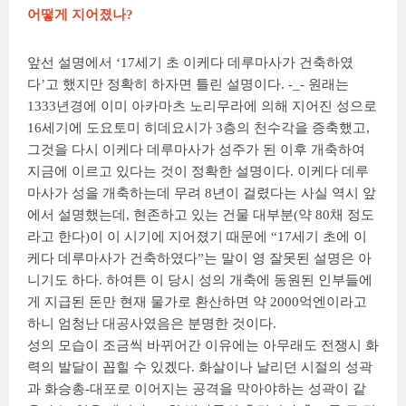
어떻게 지어졌나?
앞선 설명에서 ‘17세기 초 이케다 데루마사가 건축하였
다’고 했지만 정확히 하자면 틀린 설명이다. -_- 원래는
1333년경에 이미 아카마츠 노리무라에 의해 지어진 성으로
16세기에 도요토미 히데요시가 3층의 천수각을 증축했고,
그것을 다시 이케다 데루마사가 성주가 된 이후 개축하여
지금에 이르고 있다는 것이 정확한 설명이다. 이케다 데루
마사가 성을 개축하는데 무려 8년이 걸렸다는 사실 역시 앞
에서 설명했는데, 현존하고 있는 건물 대부분(약 80채 정도
라고 한다)이 이 시기에 지어졌기 때문에 “17세기 초에 이
케다 데루마사가 건축하였다”는 말이 영 잘못된 설명은 아
니기도 하다. 하여튼 이 당시 성의 개축에 동원된 인부들에
게 지급된 돈만 현재 물가로 환산하면 약 2000억엔이라고
하니 엄청난 대공사였음은 분명한 것이다.
성의 모습이 조금씩 바뀌어간 이유에는 아무래도 전쟁시 화
력의 발달이 꼽힐 수 있겠다. 화살이나 날리던 시절의 성곽
과 화승총-대포로 이어지는 공격을 막아야하는 성곽이 같