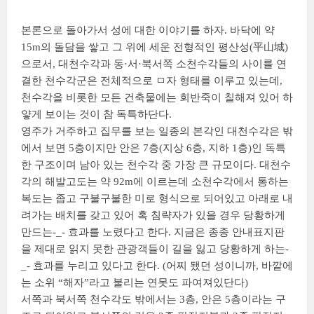
본론으로 돌아가서 성에 대한 이야기를 하자. 바닥에 약
15m의 돌담을 쌓고 그 위에 세운 전형적인 평산성(
平山城
)
으로서, 대천수각과 동·서·북서쪽 소천수각들의 사이를 연
결한 천수각군은 전체적으로 ㅁ자 형태를 이루고 있는데,
천수각을 비롯한 모든 건축물에는 회반죽이 칠해져 있어 하
얗게 보이는 것이 참 독특하단다.
영주가 거주하고 집무를 보는 일종의 본각인 대천수각은 밖
에서 보면 5층이지만 안은 7층(지상 6층, 지하 1층)인 독특
한 구조이며 남아 있는 천수각 중 가장 큰 규모이다. 대천수
각의 해발고도는 약 92m에 이르는데 소천수각에서 통하는
복도는 좁고 구불구불한 미로 형식으로 되어있고 아래로 내
려가는 배치를 갖고 있어 혹 침략자가 있을 경우 당황하게
만드는-_- 효과를 노렸다고 한다. 지금은 종종 안내표지판
을 제대로 읽지 못한 관광객들이 길을 잃고 당황하게 하는-
_- 효과를 누리고 있다고 한다. (어찌 됐던 성이니까, 바깥에
는 소위 “해자”라고 불리는 연못도 파여져있단다)
서쪽과 북서쪽 천수각도 밖에서는 3층, 안은 5층이라는 구