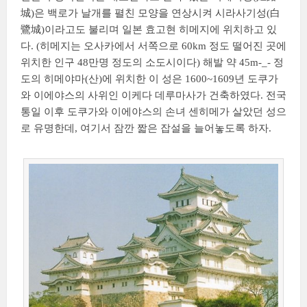
城
)은 백로가 날개를 펼친 모양을 연상시켜 시라사기성(
白
鷺城
)이라고도 불리며 일본 효고현 히메지에 위치하고 있
다. (히메지는 오사카에서 서쪽으로 60km 정도 떨어진 곳에
위치한 인구 48만명 정도의 소도시이다) 해발 약 45m-_- 정
도의 히메야마(산)에 위치한 이 성은 1600~1609년 도쿠가
와 이에야스의 사위인 이케다 데루마사가 건축하였다. 전국
통일 이후 도쿠가와 이에야스의 손녀 센히메가 살았던 성으
로 유명한데, 여기서 잠깐 짧은 잡설을 늘어놓도록 하자.