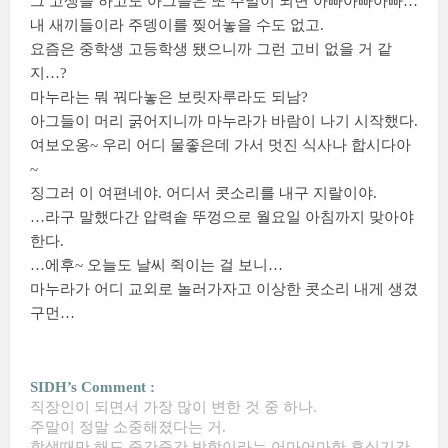
그 고생을 하고도 아그들은 또 주말이 되면 아빠아빠아빠…
내 새끼들이라 주뎅이를 찢어놓을 수도 없고.
요즘은 중학생 고등학생 됐으니까 그런 고비 없을 거 같
지…?
마누라는 뭐 꿔다놓은 보릿자루라도 되남?
아그들이 머리 굵어지니까 마누라가 바람이 나기 시작했다.
여보오옹~ 우리 어디 물좋은데 가서 멋진 식사나 합시다아
~
징그러 이 여편네야. 어디서 콧소리를 내구 지랄이야.
…라구 말했다간 압력솥 뚜껑으로 월요일 아침까지 맞아야
한다.
…에후~ 오늘도 날씨 쥑이는 걸 보니…
마누라가 어디 교외로 놀러가자고 이상한 콧소리 내게 생겼
구먼…
SIDH’s Comment :
직장인이 되면서 가장 많이 변한 것 중 하나.
주말이 정말 소중해졌다는 거.
학생때만 해도 중간중간 방학이라는 어마어마한 휴식기간