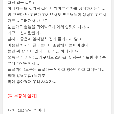
그냥 델구 살어?
아버지는 또 젓가락 같이 비쩍마른 여자를 싫어하시는데…
안 고른다 안 고른다 하시면서도 부모님들이 상당히 고르시
거든… 그러면서 나보고
눈높다고 꼴통을 쥐어박으니 이게 살맛이 나나…
에구… 신세한탄이고…
날씨도 좋은데 일찌감치 집에 들어가지 말고…
비슷한 처지의 친구들이나 조합해서 놀아야겠다…
놀면 뭐 할 거나 있나… 한 게임 하러가야지…
요즘은 한 게임! 그러구서도 스타크냐, 당구냐, 볼링이냐 종
류가 다양해져서…
솔로끼리 (요즘은 솔로라구 안하고 병신이라고 그러던데…
절대 용납못함) 놀기도
많이 좋아졌어 우리 사회가…
[피 부장의 일기]
12/11 (토) 날씨 왜이래…