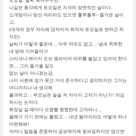
토요일. 날씨 죽여주누만.
나같은 총각에게 토요일은 지극히 양면적인 날이다.
소개팅이나 맞선 자리라도 있으면 룰루룰루~ 즐거운 날이
고,
(대개의 경우 자리에 앉자마자 최악의 토요일로 변하곤 하
지만)
날씨가 이렇게 좋은데… 아무 약속도 없고… 냄새 퀴퀴한
내 방에 기어들어가
스타크나 에이지 오브 엠파이어 따위를 붙잡고 있어야 한다
면… 그리 즐거울 일도
없는 날이 아니겠는감.
나이 서른에 장가 못간 거야 준수하다고 생각하지만 그거는
어디까지나 내 생각에
불과하고… 부모님은 슬슬 저 자식이 고자가 아닌가? 의심
하시는 눈치다.
화장실 갈 때마다 오줌빨 짱짱한데 고자라니…
올해가 가기 전에는 틀렸고… 내년 봄까지라도 어떻게 하나
마련해봐?
어머니 말씀을 존중하야 곰보딱지에 펑퍼짐하지만 않으면