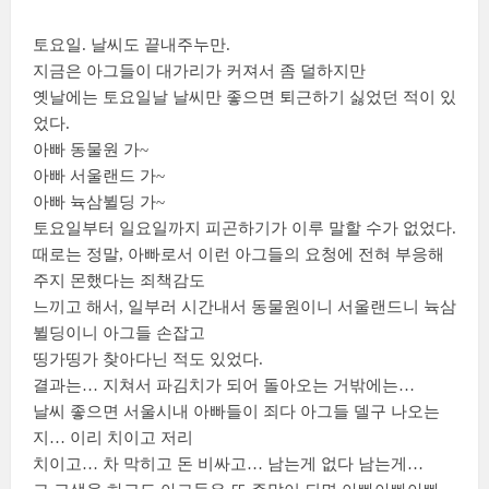
토요일. 날씨도 끝내주누만.
지금은 아그들이 대가리가 커져서 좀 덜하지만
옛날에는 토요일날 날씨만 좋으면 퇴근하기 싫었던 적이 있
었다.
아빠 동물원 가~
아빠 서울랜드 가~
아빠 뉵삼뷜딩 가~
토요일부터 일요일까지 피곤하기가 이루 말할 수가 없었다.
때로는 정말, 아빠로서 이런 아그들의 요청에 전혀 부응해
주지 몬했다는 죄책감도
느끼고 해서, 일부러 시간내서 동물원이니 서울랜드니 뉵삼
뷜딩이니 아그들 손잡고
띵가띵가 찾아다닌 적도 있었다.
결과는… 지쳐서 파김치가 되어 돌아오는 거밖에는…
날씨 좋으면 서울시내 아빠들이 죄다 아그들 델구 나오는
지… 이리 치이고 저리
치이고… 차 막히고 돈 비싸고… 남는게 없다 남는게…