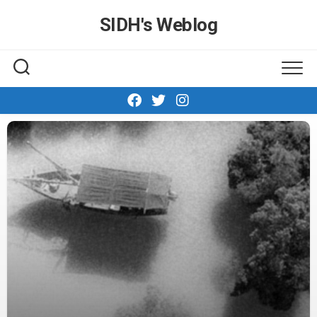
Skip
SIDH′s Weblog
to
content