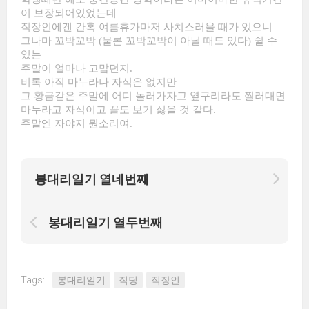
이 보장되어있었는데
직장인에겐 간혹 여름휴가마저 사치스러울 때가 있으니
그나마 꼬박꼬박 (물론 꼬박꼬박이 아닐 때도 있다) 쉴 수
있는
주말이 얼마나 고맙던지.
비록 아직 마누라나 자식은 없지만
그 황금같은 주말에 어디 놀러가자고 옆구리라도 찔러대면
마누라고 자식이고 꼴도 보기 싫을 것 같다.
주말엔 자야지 뭔소리여.
봉대리일기 열네번째
봉대리일기 열두번째
Tags:
봉대리일기
직딩
직장인