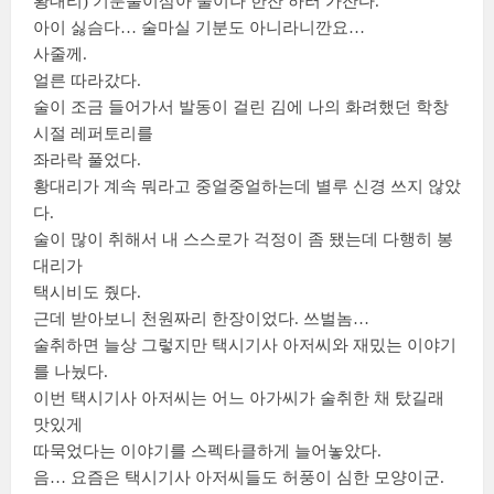
황대리) 기분풀이삼아 술이나 한잔 하러 가잔다.
아이 싫슴다… 술마실 기분도 아니라니깐요…
사줄께.
얼른 따라갔다.
술이 조금 들어가서 발동이 걸린 김에 나의 화려했던 학창
시절 레퍼토리를
좌라락 풀었다.
황대리가 계속 뭐라고 중얼중얼하는데 별루 신경 쓰지 않았
다.
술이 많이 취해서 내 스스로가 걱정이 좀 됐는데 다행히 봉
대리가
택시비도 줬다.
근데 받아보니 천원짜리 한장이었다. 쓰벌놈…
술취하면 늘상 그렇지만 택시기사 아저씨와 재밌는 이야기
를 나눴다.
이번 택시기사 아저씨는 어느 아가씨가 술취한 채 탔길래
맛있게
따묵었다는 이야기를 스펙타클하게 늘어놓았다.
음… 요즘은 택시기사 아저씨들도 허풍이 심한 모양이군.