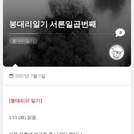
봉대리일기 서른일곱번째
0
봉대리일기
2007년 7월 1일
[봉대리의 일기]
1/11 (화) 맑음