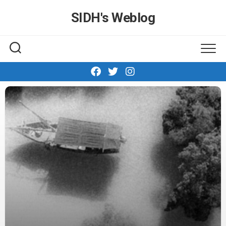
Skip
SIDH′s Weblog
to
content