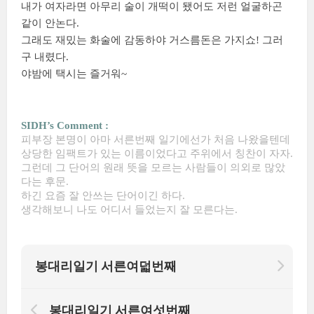
내가 여자라면 아무리 술이 개떡이 됐어도 저런 얼굴하곤
같이 안논다.
그래도 재밌는 화술에 감동하야 거스름돈은 가지쇼! 그러
구 내렸다.
야밤에 택시는 즐거워~
SIDH’s Comment :
피부장 본명이 아마 서른번째 일기에선가 처음 나왔을텐데
상당한 임팩트가 있는 이름이었다고 주위에서 칭찬이 자자.
그런데 그 단어의 원래 뜻을 모르는 사람들이 의외로 많았
다는 후문.
하긴 요즘 잘 안쓰는 단어이긴 하다.
생각해보니 나도 어디서 들었는지 잘 모른다는.
봉대리일기 서른여덟번째
봉대리일기 서른여섯번째