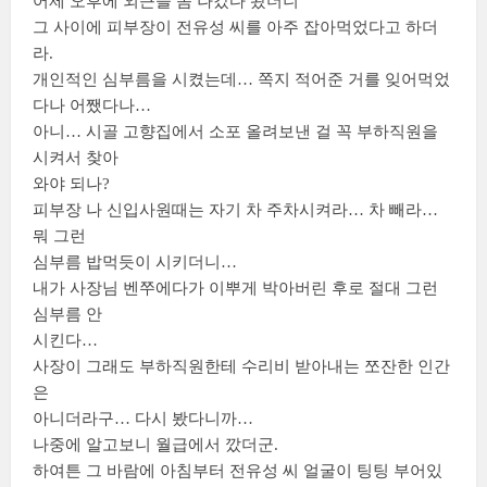
어제 오후에 외근을 좀 나갔다 왔더니
그 사이에 피부장이 전유성 씨를 아주 잡아먹었다고 하더
라.
개인적인 심부름을 시켰는데… 쪽지 적어준 거를 잊어먹었
다나 어쨌다나…
아니… 시골 고향집에서 소포 올려보낸 걸 꼭 부하직원을
시켜서 찾아
와야 되나?
피부장 나 신입사원때는 자기 차 주차시켜라… 차 빼라…
뭐 그런
심부름 밥먹듯이 시키더니…
내가 사장님 벤쭈에다가 이뿌게 박아버린 후로 절대 그런
심부름 안
시킨다…
사장이 그래도 부하직원한테 수리비 받아내는 쪼잔한 인간
은
아니더라구… 다시 봤다니까…
나중에 알고보니 월급에서 깠더군.
하여튼 그 바람에 아침부터 전유성 씨 얼굴이 팅팅 부어있