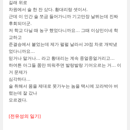
길래 위로
차원에서 술 한 잔 샀다. 황대리랑 셋이서.
근데 이 인간 술 쪼금 들어가니까 기고만장 날뛰는데 진짜
후회되더군.
저 학교 다닐 때 농구 했었다니까요… 그때 이상민이네 학
교하고
준결승에서 붙었는데 제가 펄펄 날라서 20점 차로 개박냈
었다니까요…
믿거나 말거나… 라고 황대리는 계속 중얼중얼거리고…
하여튼 아그들 쫌만 띄워주면 발랑발랑 기어오르는 거… 이
거 문제가
심각하다…
술 취해서 몸을 제대로 못가누는 놈을 택시에 꼬라박아 버
렸는데 잘 갔나
모르겠다.
[전유성의 일기]