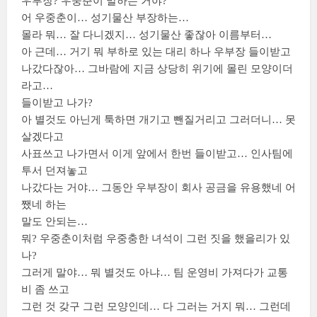
우부장? 우중춘이 말하는 거야?
어 우중춘이… 성기물산 부장하는…
몰라 뭐… 잘 다니겠지… 성기물산 좋잖아 이름부터…
아 근데… 거기 뭐 부하로 있는 대리 하나 우부장 들이받고
나갔다잖아… 그바람에 지금 상당히 위기에 몰린 모양이더
라고…
들이받고 나가?
아 별것도 아닌게 툭하면 개기고 뺀질거리고 그러더니… 못
살겠다고
사표쓰고 나가면서 이게 앞에서 한번 들이받고… 인사팀에
투서 던져놓고
나갔다는 거야… 그동안 우부장이 회사 공금을 유용했네 어
쨌네 하는
말도 안되는…
뭐? 우중춘이처럼 우중충한 녀석이 그런 짓을 했을리가 있
나?
그러게 말야… 뭐 별것도 아냐… 팀 운영비 가져다가 교통
비 좀 쓰고
그런 것 갖구 그런 모양인데… 다 그러는 거지 뭐… 그런데