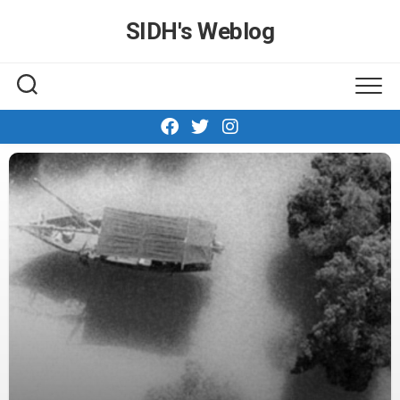
Skip
SIDH′s Weblog
to
content