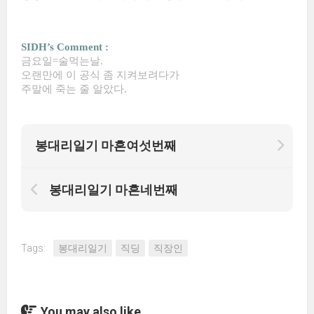
SIDH’s Comment :
금요일=술먹는날.
오랜만에 이 공식 좀 지켜보려다가
주말에 죽는 줄 알았다.
봉대리일기 마흔여섯번째
봉대리일기 마흔네번째
Tags:
봉대리일기
직딩
직장인
You may also like...