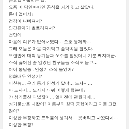
금요일 = 술먹는 날.
요즘 이 당연빠따인 공식을 거의 잊고 살았다.
돈이 없어서?
건강이 나빠져서?
인간관계가 흐트러져서?
천만에…
마음에 여유가 없어서였다… 오호 통제라…
그래 오늘은 마음 다져먹고 술약속을 잡았다.
오랜만에 대학 동기들과 쏘주를 빨았더니 기분 째지더군.
소식 끊어진 줄 알았던 친구놈들 소식도 듣고…
어이 봉달중.. 안성기 소식 들었어?
영화배우 안성기?
미친놈… 우리 동기 안성기 말야… 노자지…
아 노자지… 노자지가 뭐 어떻게 됐는데?
갸 성기물산 다녔잖아… 얼마전에 관뒀다네…
성기물산을 나왔어? 이름부터 찰떡 궁합이라고 다들 그랬
잖아?
이상한 부장하고 트러블이 생겨서… 못버티고 나왔다네…
이상한 부장?