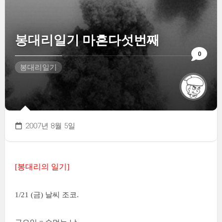
봉대리일기 마흔다섯번째
0
봉대리일기
2007년 8월 5일
[봉대리의 일기]
1/21 (금) 날씨 조코.