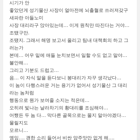
시기가 안
좋았던게 성기물산 사장이 얼마전에 뇌출혈로 쓰러져갖구
새파란 아들노미
사장 대리라구 앉아있는데… 이게 원칙만 따진다는 거야…
조땠구만.
조땠지. 그래서 해명 보고서 올리고 팀내 대책회의 하고 그
러는가
본데… 어우 밑에 애들 눈치보면서 일할 수도 없고 말야…
불안해…
그리고 기분도 드럽고…
음… 이 자식 말을 듣다보니 봉대리가 자꾸 생각났다…
이 놈이 다행스러운 거는 용기가 없어서 성기물산 그 대리
라는 놈처럼
행동으로 뭔가 보여줄 소지는 적은데…
오히려 빛나는 날라차기의 황대리를 조심해야…
어쨌든 두 놈 다… 막다른 골목으로는 몰지 말아야겠다…
물릴지도
모르니…
엥잉…. 괜한 소리 들어서 비싼 양주맛만 없게 해….