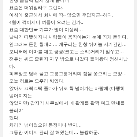
한창 봄날씨 같지 않게 춥더니
요즘은 더워질라구 그런다.
아침에 출근해서 회사에 딱~ 앉으면 후덥지근~하다.
4월이 꺾어지니 여름이 오려는 건가..
요즘 대한민국 기후가 많이 이상혀…
날씨가 따뜻해지니 사람들이 움직이는게 눈에 띄게 둔하다.
안그래도 둔한 황대리… 개구리는 한창 뛰어놀 시기건만…
모니터에 이마를 대고 킁킁(코고는 소리)거리기 일쑤고…
전유성 씨도 졸린지 자꾸 밖으로 나갔다 들어왔다 정신사납
다.
피부장도 담배 물고 그릉그릉거리며 잠을 쫓으려는 모양…
오늘 히트는 모주라 씨였다.
앉아서 끄떡끄떡 졸다가 뒤로 확 넘어가는 바람에 (다행히
넘어지지는
않았지만) 갑자기 사무실에서 네 활개를 활짝 펴고 만세를
불러야
했다.
차라리 넘어졌으면 동정이나 받지…
그동안 이미지 관리 잘 해왔는데… 불쌍하군.