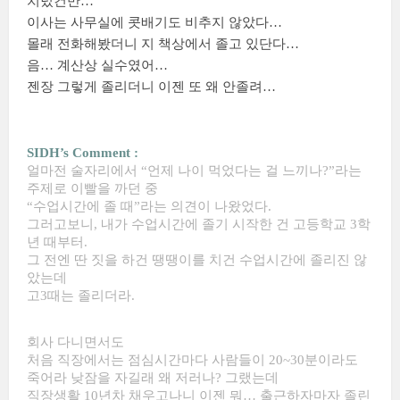
치렀건만…
이사는 사무실에 콧배기도 비추지 않았다…
몰래 전화해봤더니 지 책상에서 졸고 있단다…
음… 계산상 실수였어…
젠장 그렇게 졸리더니 이젠 또 왜 안졸려…
SIDH’s Comment :
얼마전 술자리에서 “언제 나이 먹었다는 걸 느끼나?”라는
주제로 이빨을 까던 중
“수업시간에 졸 때”라는 의견이 나왔었다.
그러고보니, 내가 수업시간에 졸기 시작한 건 고등학교 3학
년 때부터.
그 전엔 딴 짓을 하건 땡땡이를 치건 수업시간에 졸리진 않
았는데
고3때는 졸리더라.
회사 다니면서도
처음 직장에서는 점심시간마다 사람들이 20~30분이라도
죽어라 낮잠을 자길래 왜 저러나? 그랬는데
직장생활 10년차 채우고나니 이젠 뭐… 출근하자마자 졸린