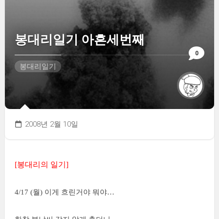
봉대리일기 아흔세번째
0
봉대리일기
2008년 2월 10일
[봉대리의 일기]
4/17 (월) 이게 흐린거야 뭐야…