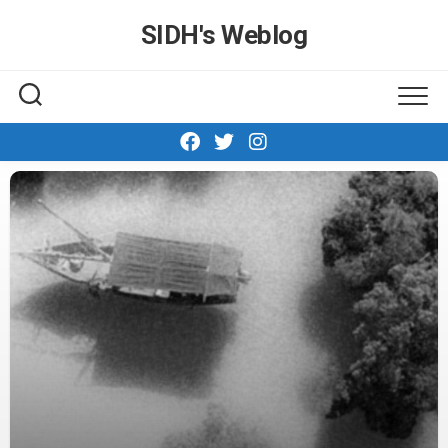
Skip
SIDH′s Weblog
to
content