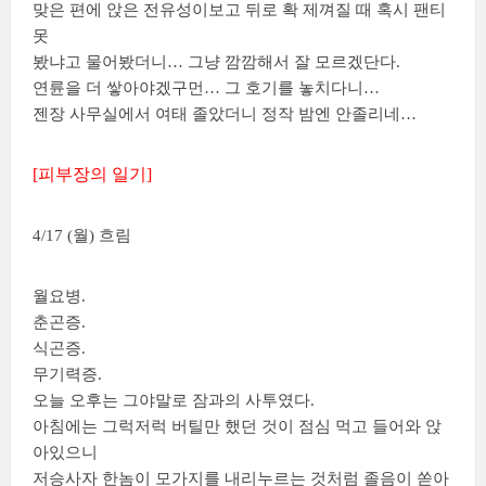
맞은 편에 앉은 전유성이보고 뒤로 확 제껴질 때 혹시 팬티
못
봤냐고 물어봤더니… 그냥 깜깜해서 잘 모르겠단다.
연륜을 더 쌓아야겠구먼… 그 호기를 놓치다니…
젠장 사무실에서 여태 졸았더니 정작 밤엔 안졸리네…
[피부장의 일기]
4/17 (월) 흐림
월요병.
춘곤증.
식곤증.
무기력증.
오늘 오후는 그야말로 잠과의 사투였다.
아침에는 그럭저럭 버틸만 했던 것이 점심 먹고 들어와 앉
아있으니
저승사자 한놈이 모가지를 내리누르는 것처럼 졸음이 쏟아