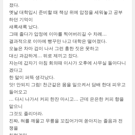
졌다.
옛날 대학입시 준비할 때 책상 위에 압정을 세워놓고 공부
하던 기억이
새록새록 났다.
그때 졸다가 압정에 이마를 찍어버리길 수 차례…
결과적으로 이마에 빵꾸만 나고 대학은 떨어졌다.
오늘은 차마 겁이 나서 그런 흉한 짓은 못하고
대신 과감하게… 뒤로 제끼고 잤다.
자는데 갑자기 아침 회의때 이사가 오후에 사무실 돌아다니
겠다고
한 말이 퍼뜩 생각났다.
앗! 안되지 그럼! 천근같은 몸을 일으켜서 담배 한대 피우고
들어오고
… 다시 나가서 커피 한잔 마시고… 근데 은은한 커피 향을
맡으니
그것도 졸리더라.
진짜, 혀를 깨물고 무릎을 꼬집어가며 쏟아지는 졸음과 전
쟁을