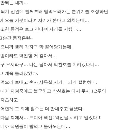
 안되는 새끼…
가 되기 전인데 벌써부터 밥먹으러가는 분위기를 조성하던
이 오늘 기분이라며 자기가 쏜다고 외치는데…
최소한 동점은 보고 간다며 자리를 지켰다…
 그순간 동점홈런~
됐으니까 빨리 가자구 막 끌어당기는데…
금방이라도 역전할 거 같아서…
먹구 오시라구… 나는 남아서 박찬호를 지키겠나니…
고 계속 눌러앉았다.
밥먹으러 보내고 혼자 사무실 지키니 되게 썰렁하네.
내가 지켜줌에도 불구하고 박찬호는 다시 무사 1,2루의
 자초하고…
어렵게 그 회에 점수는 더 안내주고 끝냈다.
다음 회에서… 드디어 역전! 역전을 시키고 말았다!!!
되니까 직원들이 밥먹고 돌아오는데…