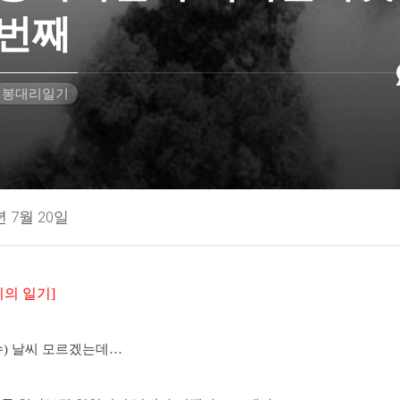
번째
봉대리일기
년 7월 20일
리의 일기]
 (수) 날씨 모르겠는데…