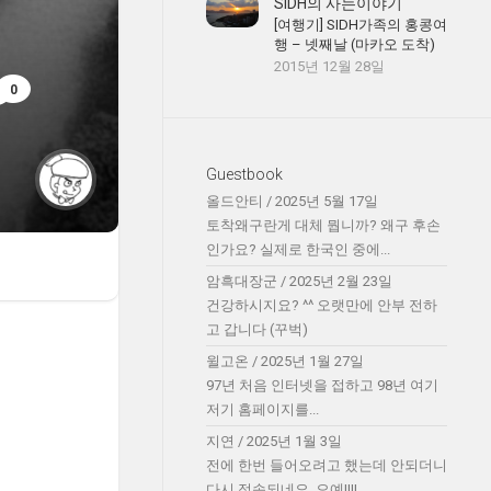
SIDH의 사는이야기
[여행기] SIDH가족의 홍콩여
행 – 넷째날 (마카오 도착)
2015년 12월 28일
0
Guestbook
올드안티
/
2025년 5월 17일
토착왜구란게 대체 뭡니까? 왜구 후손
인가요? 실제로 한국인 중에...
암흑대장군
/
2025년 2월 23일
건강하시지요? ^^ 오랫만에 안부 전하
고 갑니다 (꾸벅)
윌고온
/
2025년 1월 27일
97년 처음 인터넷을 접하고 98년 여기
저기 홈페이지를...
지연
/
2025년 1월 3일
전에 한번 들어오려고 했는데 안되더니
다시 접속되네요. 오예!!!!...