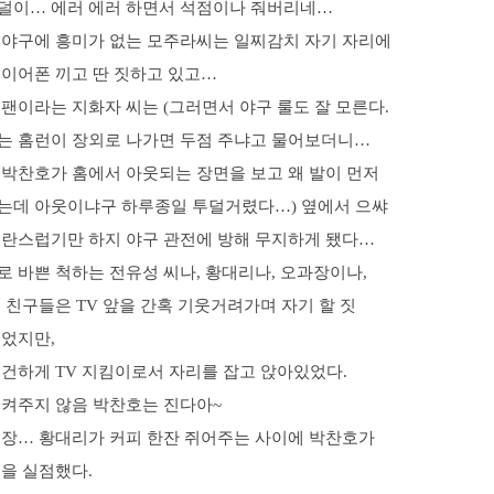
덜이… 에러 에러 하면서 석점이나 줘버리네…
 야구에 흥미가 없는 모주라씨는 일찌감치 자기 자리에
 이어폰 끼고 딴 짓하고 있고…
팬이라는 지화자 씨는 (그러면서 야구 룰도 잘 모른다.
는 홈런이 장외로 나가면 두점 주냐고 물어보더니…
 박찬호가 홈에서 아웃되는 장면을 보고 왜 발이 먼저
는데 아웃이냐구 하루종일 투덜거렸다…) 옆에서 으쌰
소란스럽기만 하지 야구 관전에 방해 무지하게 됐다…
 바쁜 척하는 전유성 씨나, 황대리나, 오과장이나,
 친구들은 TV 앞을 간혹 기웃거려가며 자기 할 짓
있었지만,
굳건하게 TV 지킴이로서 자리를 잡고 앉아있었다.
지켜주지 않음 박찬호는 진다아~
젠장… 황대리가 커피 한잔 쥐어주는 사이에 박찬호가
을 실점했다.