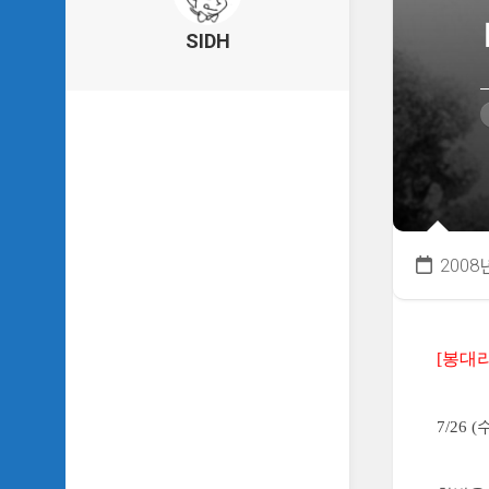
의
건
SIDH
축
물
이
야
기
SIDH
의
낙
서
2008
하
기
SIDH
의
[봉대
사
는
이
7/26
야
기