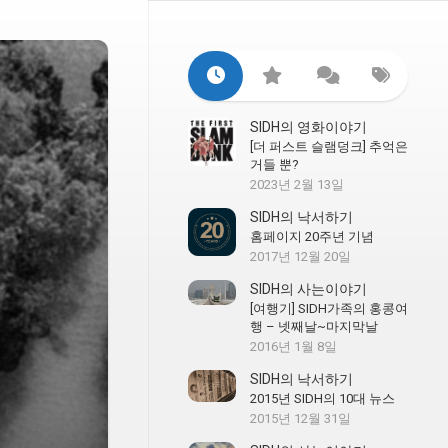
SIDH의 영화이야기
[더 퍼스트 슬램덩크] 추억은
거들 뿐?
2023년 2월 13일
SIDH의 낙서하기
홈페이지 20주년 기념
2017년 12월 20일
SIDH의 사는이야기
[여행기] SIDH가족의 홍콩여
행 – 넷째날~마지막날
2016년 1월 8일
SIDH의 낙서하기
2015년 SIDH의 10대 뉴스
2015년 12월 31일