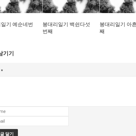
일기 예순네번
봉대리일기 백쉰다섯
봉대리일기 아
번째
째
남기기
글
*