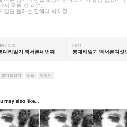
가서 죽쑬 것 같은;;;
 일단 올해는 잘해라 박사장.
REVIOUS
NEXT
봉대리일기 백서른네번째
봉대리일기 백서른여섯
봉대리일기
직딩
직장인
u may also like...