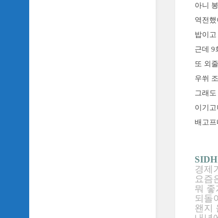
아니 
역전했어
밥이고
근데 
또 외
우쒸 
그래도 
이기고
배고프
SIDH
경제가
요즘
뭐 좋
되돌
왠지 
내년에