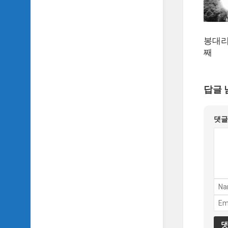
봉대리
째
답글 
댓