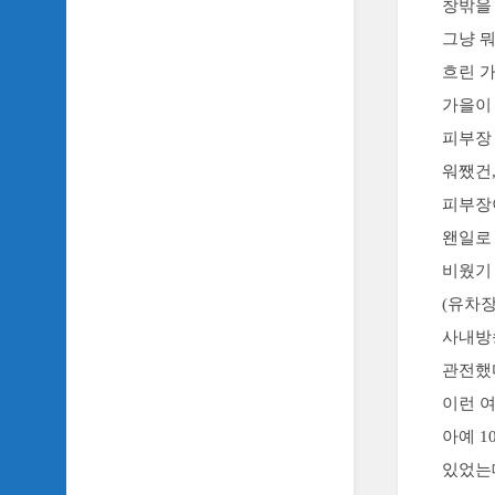
창밖을
SIDH
그냥 
의
삼
흐린 
국
가을이 
지
이
피부장
야
워쨌건,
기
피부장
SIDH
왠일로
의
영
비웠기
화
(유차
이
야
사내방
기
관전했
SIDH
이런 
의
아예 
영
화
있었는
음