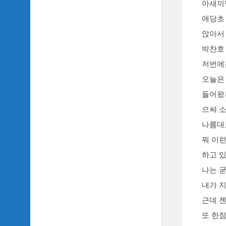
아새끼
악
이
애당초
야
앉아서
기
박찬호 
SIDH
의
저번에
영
오늘은
화
베
들어왔
스
으쌰 
트
5
나름대로
뭐 이런
SIDH
의
하고 
잡
나는 
문
모
내가 
음
근데 
SIDH
또 한점
의