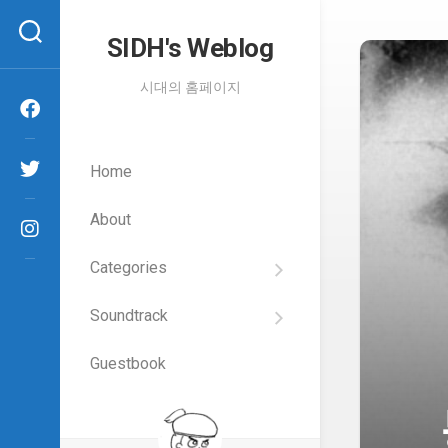
Skip
to
SIDH′s Weblog
content
시대의 홈페이지
Home
About
Categories
SIDH
의
Soundtrack
건
Films
담
이
Guestbook
Artists
야
기
SIDH