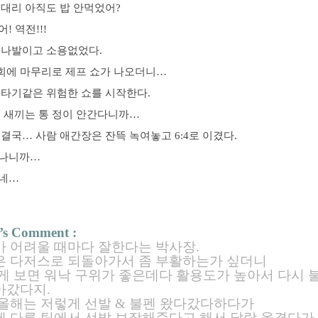
봉대리 아직도 밥 안먹었어?
! 역전!!!
 나발이고 소용없었다.
9회에 마무리로 제프 쇼가 나오더니…
줄타기같은 위험한 쇼를 시작한다.
조 새끼는 통 정이 안간다니까…
결국… 사람 애간장은 잔뜩 녹여놓고 6:4로 이겼다.
나니까…
네…
’s Comment :
 어려울 때마다 잘한다는 박사장.
은 다저스로 되돌아가서 좀 부활하는가 싶더니
게 보면 워낙 구위가 좋은데다 활용도가 높아서 다시 
아갔다지.
올해는 저렇게 선발 & 불펜 왔다갔다하다가
 다른 팀에서 선발 보장해준다고 해서 달랑 옮겼다가