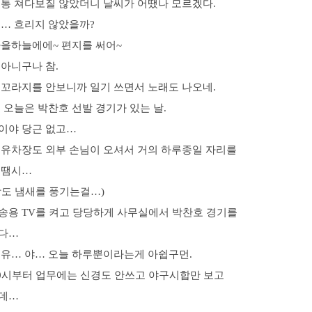
 통 쳐다보질 않았더니 날씨가 어땠나 모르겠다.
뭐… 흐리지 않았을까?
가을하늘에에~ 편지를 써어~
아니구나 참.
 꼬라지를 안보니까 일기 쓰면서 노래도 나오네.
 오늘은 박찬호 선발 경기가 있는 날.
이야 당근 없고…
 유차장도 외부 손님이 오셔서 거의 하루종일 자리를
 땜시…
장도 냄새를 풍기는걸…)
송용 TV를 켜고 당당하게 사무실에서 박찬호 경기를
다…
여유… 야… 오늘 하루뿐이라는게 아쉽구먼.
10시부터 업무에는 신경도 안쓰고 야구시합만 보고
데…