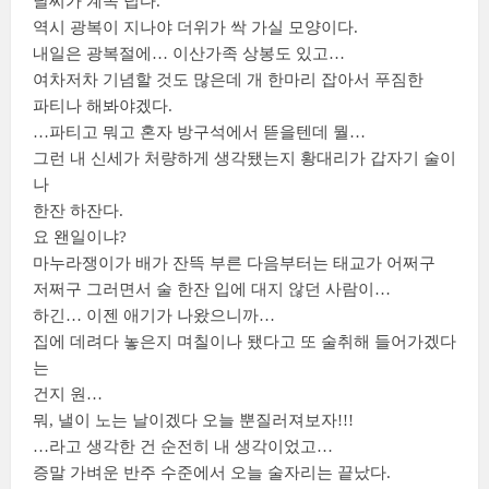
날씨가 계속 덥다.
역시 광복이 지나야 더위가 싹 가실 모양이다.
내일은 광복절에… 이산가족 상봉도 있고…
여차저차 기념할 것도 많은데 개 한마리 잡아서 푸짐한
파티나 해봐야겠다.
…파티고 뭐고 혼자 방구석에서 뜯을텐데 뭘…
그런 내 신세가 처량하게 생각됐는지 황대리가 갑자기 술이
나
한잔 하잔다.
요 왠일이냐?
마누라쟁이가 배가 잔뜩 부른 다음부터는 태교가 어쩌구
저쩌구 그러면서 술 한잔 입에 대지 않던 사람이…
하긴… 이젠 애기가 나왔으니까…
집에 데려다 놓은지 며칠이나 됐다고 또 술취해 들어가겠다
는
건지 원…
뭐, 낼이 노는 날이겠다 오늘 뿐질러져보자!!!
…라고 생각한 건 순전히 내 생각이었고…
증말 가벼운 반주 수준에서 오늘 술자리는 끝났다.