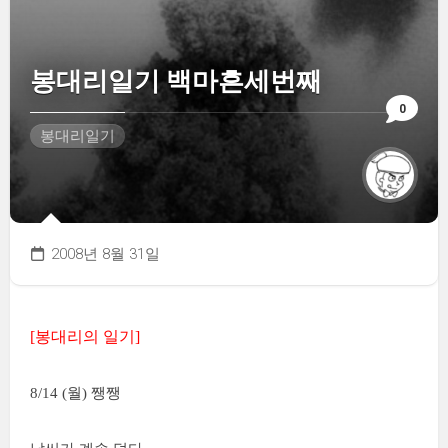
봉대리일기 백마흔세번째
0
봉대리일기
2008년 8월 31일
[봉대리의 일기]
8/14 (월) 쨍쨍