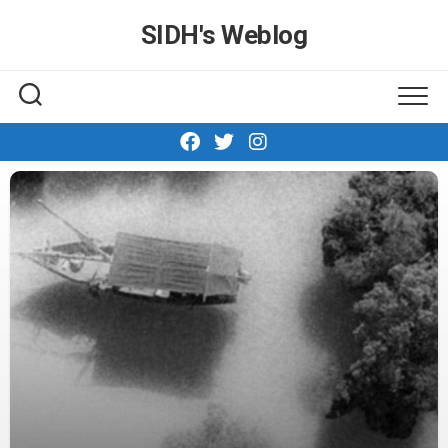
Skip
SIDH′s Weblog
to
content