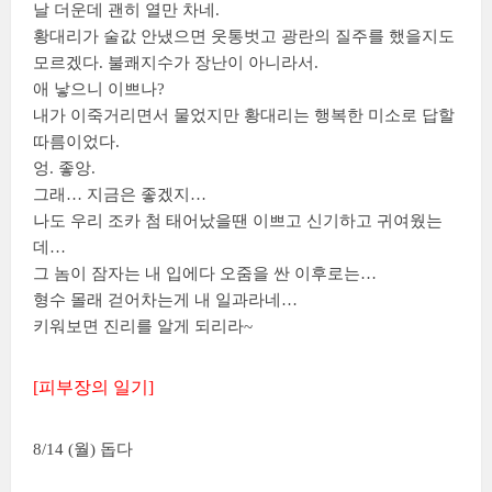
날 더운데 괜히 열만 차네.
황대리가 술값 안냈으면 웃통벗고 광란의 질주를 했을지도
모르겠다. 불쾌지수가 장난이 아니라서.
애 낳으니 이쁘나?
내가 이죽거리면서 물었지만 황대리는 행복한 미소로 답할
따름이었다.
엉. 좋앙.
그래… 지금은 좋겠지…
나도 우리 조카 첨 태어났을땐 이쁘고 신기하고 귀여웠는
데…
그 놈이 잠자는 내 입에다 오줌을 싼 이후로는…
형수 몰래 걷어차는게 내 일과라네…
키워보면 진리를 알게 되리라~
[피부장의 일기]
8/14 (월) 돕다