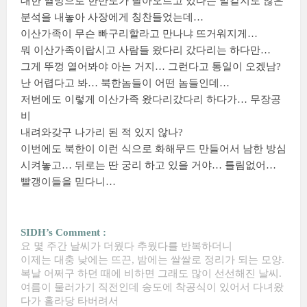
대한 열망으로 한반도가 달아오르고 있다는 말같지도 않은
분석을 내놓아 사장에게 칭찬들었는데…
이산가족이 무슨 빠구리할라고 만나냐 뜨거워지게…
뭐 이산가족이랍시고 사람들 왔다리 갔다리는 하다만…
그게 뚜껑 열어봐야 아는 거지… 그런다고 통일이 오겠남?
난 어렵다고 봐… 북한놈들이 어떤 놈들인데…
저번에도 이렇게 이산가족 왔다리갔다리 하다가… 무장공
비
내려와갖구 나가리 된 적 있지 않나?
이번에도 북한이 이런 식으로 화해무드 만들어서 남한 방심
시켜놓고… 뒤로는 딴 궁리 하고 있을 거야… 틀림없어…
빨갱이들을 믿다니…
SIDH’s Comment :
요 몇 주간 날씨가 더웠다 추웠다를 반복하더니
이제는 대충 낮에는 뜨끈, 밤에는 쌀쌀로 정리가 되는 모양.
복날 어쩌구 하던 때에 비하면 그래도 많이 선선해진 날씨.
여름이 물러가기 직전인데 송도에 착공식이 있어서 다녀왔
다가 홀라당 타버려서