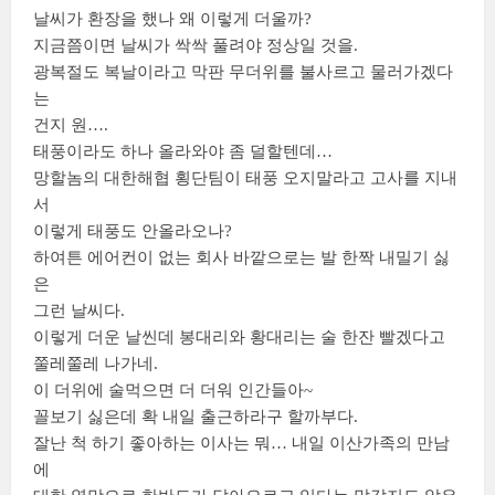
날씨가 환장을 했나 왜 이렇게 더울까?
지금쯤이면 날씨가 싹싹 풀려야 정상일 것을.
광복절도 복날이라고 막판 무더위를 불사르고 물러가겠다
는
건지 원….
태풍이라도 하나 올라와야 좀 덜할텐데…
망할놈의 대한해협 횡단팀이 태풍 오지말라고 고사를 지내
서
이렇게 태풍도 안올라오나?
하여튼 에어컨이 없는 회사 바깥으로는 발 한짝 내밀기 싫
은
그런 날씨다.
이렇게 더운 날씬데 봉대리와 황대리는 술 한잔 빨겠다고
쭐레쭐레 나가네.
이 더위에 술먹으면 더 더워 인간들아~
꼴보기 싫은데 확 내일 출근하라구 할까부다.
잘난 척 하기 좋아하는 이사는 뭐… 내일 이산가족의 만남
에