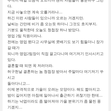
주식이 매일 조금씩 오르니까 괜히 사람들이 흥분하구 그런
다.
지금 사놓으면 계속 오를거라나…
하긴 이런 사람들이 있으니까 오르는 거겠지만.
날씨는 간만에 비가 좀 오는듯 하더니 그것도 흐지부지.
기분도 울적한데 오늘도 청첩장 하나 받았다.
영업 2팀 직원이라나.
전에는 영업 뛴다고 사무실에 콧배기도 보기 힘들더니 장가
갈 때가
되니까 영업2팀장이 직접 끌고다니며 여기저기 인사시키고
있다.
결혼할 때 되면 꼭 저러더라.
허구헌날 결혼하는 놈 청첩장 받아서 주말마다 여기저기 쑤
시고
돌아다니고…
이제 본격적으로 가을이 오려는 모양이다. 해도 짧아지고.
밤이 길어지면 아침에 일어나서 출근하기 귀찮기만 한데…
하기는 낙엽이라도 좀 떨어져야 가을 분위기가 좀 물씬 풍
기겠지…