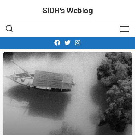
Skip
SIDH′s Weblog
to
content