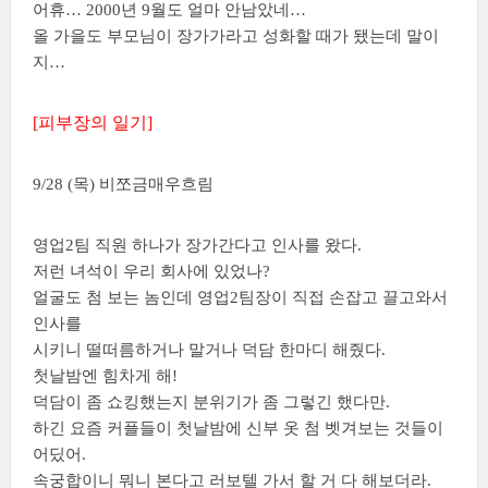
어휴… 2000년 9월도 얼마 안남았네…
올 가을도 부모님이 장가가라고 성화할 때가 됐는데 말이
지…
[피부장의 일기]
9/28 (목) 비쪼금매우흐림
영업2팀 직원 하나가 장가간다고 인사를 왔다.
저런 녀석이 우리 회사에 있었나?
얼굴도 첨 보는 놈인데 영업2팀장이 직접 손잡고 끌고와서
인사를
시키니 떨떠름하거나 말거나 덕담 한마디 해줬다.
첫날밤엔 힘차게 해!
덕담이 좀 쇼킹했는지 분위기가 좀 그렇긴 했다만.
하긴 요즘 커플들이 첫날밤에 신부 옷 첨 벳겨보는 것들이
어딨어.
속궁합이니 뭐니 본다고 러보텔 가서 할 거 다 해보더라.