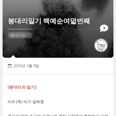
봉대리일기 백예순여덟번째
0
봉대리일기
2009년 3월 8일
[봉대리의 일기]
9/28 (목) 비가 살짜쿵