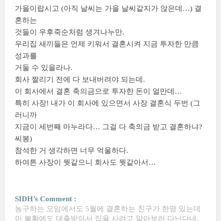
가을이랍시고 (아직 날씨는 가을 날씨같지가 않은데…) 결
혼하는
것들이 우후죽순처럼 생겨나누만.
우리집 새끼들은 언제 키워서 결혼시켜 지금 투자한 만큼
성과를
거둘 수 있을라나.
회사 짤리기 전에 다 보내버려야 되는데.
이 회사에서 결혼 축의금으로 투자한 돈이 얼만데…
특히 사장! 내가 이 회사에 있으면서 사장 결혼식 두번 (그
러니까
지금이 세번째 마누라다… 그걸 다 축의금 받고 결혼하냐?
씨봉)
참석한 거 생각하면 너무 억울하다.
하여튼 사장이 뭣같으니 회사도 뭣같아서…
SIDH’s Comment :
농구하는 모임에서도 5월에 결혼하는 친구가 한명 있는데
이 불황에도 대출받아서 집을 사려고 알아보러 다닌다네.