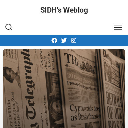
Skip
SIDH′s Weblog
to
content