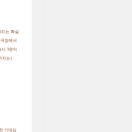
거리는 확실
 극장에서
혹시 3편이
지는).
한 기대심