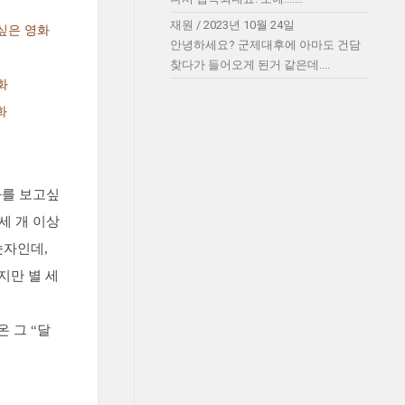
재원
/
2023년 10월 24일
싶은 영화
안녕하세요? 군제대후에 아마도 건담
찾다가 들어오게 된거 같은데....
화
화
화를 보고싶
세 개 이상
숫자인데,
지만 별 세
 그 “달