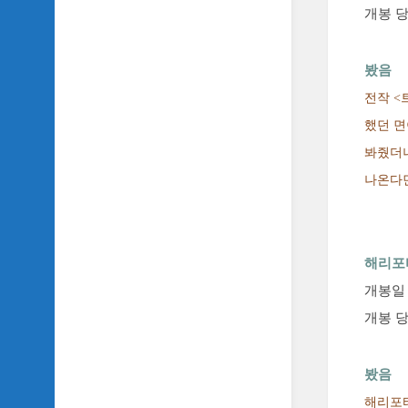
개봉 당
TV
이
야
기
봤음
전작 <
SIDH
의
했던 면
추
봐줬더니
천
OST
나온다면
SIDH
의
홈
해리포
페
이
개봉일 :
지
개봉 당
운
영
봤음
해리포터