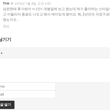
Trin
2010년 1월 4일, 오전 2:03
남편한테 휴가받아 <나인> 개봉일에 보고 왔는데 제가 좋아하는 스타일
고 이탈리아 풍광도 나오고 해서 재미있게 봤어요. 뭐, 2년만의 극장구경
랬는지도…
응답
남기기
글
*