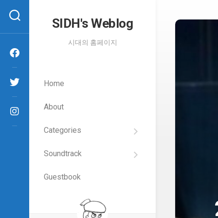
Skip
to
SIDH′s Weblog
content
시대의 홈페이지
Home
About
Categories
SIDH
의
Soundtrack
건
Films
담
이
Guestbook
Artists
야
기
SIDH