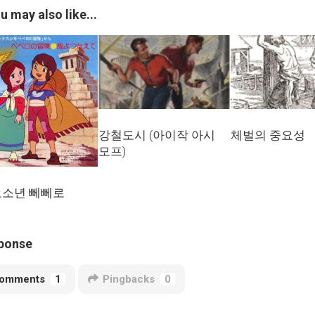
u may also like...
강철도시 (아이작 아시
체벌의 중요성
모프)
소년 뻬뻬로
ponse
omments
1
Pingbacks
0