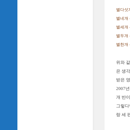
SIDH
별다섯개
의
삼
별네개 
국
별세개 
지
이
별두개 
야
별한개 
기
SIDH
위와 같
의
영
은 생각
화
받은 
이
야
2007
기
개 반이
SIDH
그렇다면
의
랑 세 
영
화
음