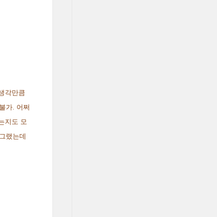
 생각만큼
불가. 어쩌
는지도 모
…그랬는데