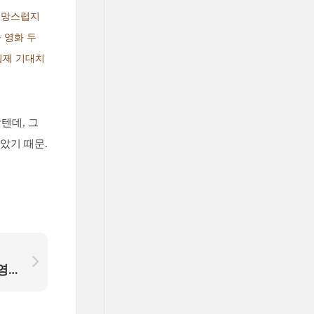
실망스럽지
 영화 두
실제 기대치
텐데, 그
았기 때문.
2009년 한해, 어쩌다 본 영화들