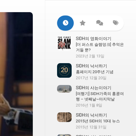
SIDH의 영화이야기
[더 퍼스트 슬램덩크] 추억은
거들 뿐?
2023년 2월 13일
SIDH의 낙서하기
홈페이지 20주년 기념
2017년 12월 20일
SIDH의 사는이야기
[여행기] SIDH가족의 홍콩여
행 – 넷째날~마지막날
2016년 1월 8일
SIDH의 낙서하기
2015년 SIDH의 10대 뉴스
2015년 12월 31일