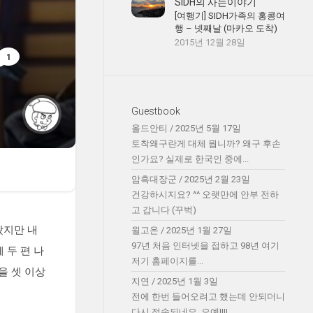
SIDH의 사는이야기
[여행기] SIDH가족의 홍콩여
행 – 넷째날 (마카오 도착)
2015년 12월 28일
1
Guestbook
올드안티
/
2025년 5월 17일
토착왜구란게 대체 뭡니까? 왜구 후손
인가요? 실제로 한국인 중에...
암흑대장군
/
2025년 2월 23일
건강하시지요? ^^ 오랫만에 안부 전하
고 갑니다 (꾸벅)
왔지만 내
윌고온
/
2025년 1월 27일
97년 처음 인터넷을 접하고 98년 여기
 두 편 나
저기 홈페이지를...
을 셋 이상
지연
/
2025년 1월 3일
전에 한번 들어오려고 했는데 안되더니
다시 접속되네요. 오예!!!!...