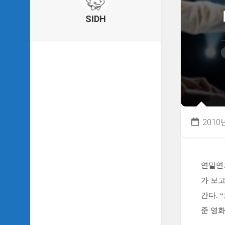
의
건
SIDH
축
물
이
야
기
SIDH
의
낙
서
2010
하
기
SIDH
의
연말연
사
가 보고
는
이
간다. 
야
준 영화
기