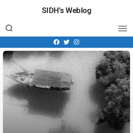
Skip
SIDH′s Weblog
to
content