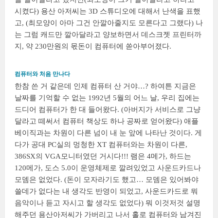
시켰다) 용산 아저씨는 3D 스튜디오에 대해서 난색을 표했
고, (최모양이 아마 그건 안깔아줄지도 모른다고 그랬다) 나
는 그럼 캐드만 깔아달라고 양보하면서 데스크젯 프린터까
지, 약 230만원의 몫돈이 컴퓨터에 쏟아부어졌다.
컴퓨터와 처음 만나다
한참 쓴 거 같은데 인제 컴퓨터 산 거야…? 하여튼 지금은
날짜를 기억할 수 없는 1992년 5월의 어느 날, 우리 집에는
드디어 컴퓨터가 한 대 들어왔다. (아버지가 서비스로 그냥
달라고 떼써서 컴퓨터 책상도 하나 공짜로 얻어왔다) 애플
베이직과는 차원이 다른 넘이 내 눈 앞에 나타난 것이다. 게
다가 공대 PC실의 멍청한 XT 컴퓨터와는 차원이 다른,
386SX의 VGA모니터였던 거시다!!! 램은 4메가, 하드는
120메가, 도스 5.0이 운영체제로 깔려있었고 사운드카드나
모뎀은 없었다. (돈이 모자라기도 했고… 모뎀은 있어봐야
쓸데가 없다는 내 생각도 반영이 되었고, 사운드카드로 뭐
음악이나 듣고 자시고 할 생각도 없었다) 뭐 이것저것 설명
해주던 용산아저씨가 가버리고 나서 홀로 컴퓨터와 남겨진