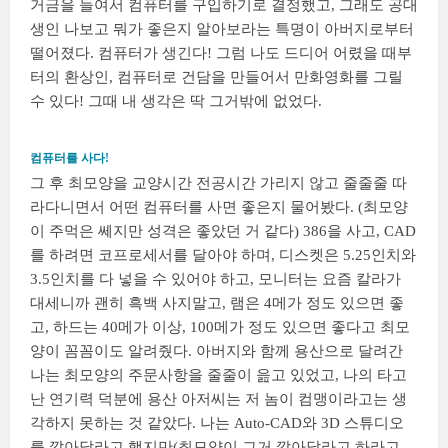
거금을 들여서 컴퓨터를 구입하기로 결정했고, 그래도 공대
생인 나보고 뭐가 좋은지 알아보라는 특명이 아버지로부터
떨어졌다. 컴퓨터가 생긴다! 그럼 나도 드디어 어렸을 때부
터의 환상인, 컴퓨터로 건담을 만들어서 만화영화를 그릴
수 있다! 그때 내 생각은 딱 그거밖에 없었다.
컴퓨터를 사다!
그 후 최모양을 교양시간 전공시간 가리지 않고 줄줄줄 따
라다니면서 어떤 컴퓨터를 사면 좋은지 물어봤다. (최모양
이 주먹은 쎄지만 성격은 좋았던 거 같다) 386을 사고, CAD
를 하려면 코프로세서를 달아야 하며, 디스켓은 5.25인치와
3.5인치를 다 넣을 수 있어야 하고, 모니터는 요즘 칼라가
대세니까 괜히 흑백 사지말고, 램은 4메가 정도 있으면 좋
고, 하드는 40메가 이상, 100메가 정도 있으면 좋다고 최모
양이 꼼꼼이도 알려줬다. 아버지와 함께 용산으로 달려간
나는 최모양의 주문사항을 줄줄이 읊고 있었고, 나의 타고
난 연기력 덕분에 용산 아저씨는 저 놈이 컴맹이라고는 생
각하지 못하는 것 같았다. 나는 Auto-CAD와 3D 스튜디오
를 깔아달라고 했지만(최모양이 그거 깔아달라고 하라고