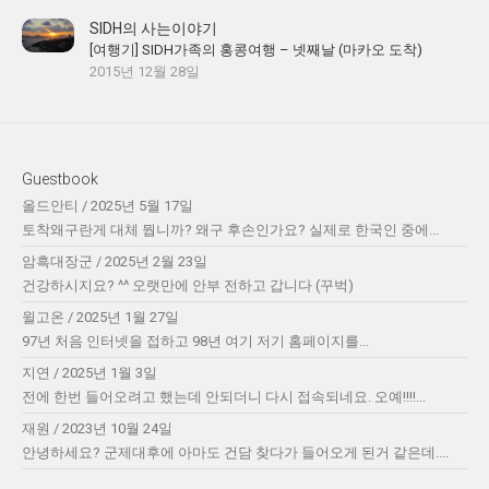
SIDH의 사는이야기
[여행기] SIDH가족의 홍콩여행 – 넷째날 (마카오 도착)
2015년 12월 28일
Guestbook
올드안티
/
2025년 5월 17일
토착왜구란게 대체 뭡니까? 왜구 후손인가요? 실제로 한국인 중에...
암흑대장군
/
2025년 2월 23일
건강하시지요? ^^ 오랫만에 안부 전하고 갑니다 (꾸벅)
윌고온
/
2025년 1월 27일
97년 처음 인터넷을 접하고 98년 여기 저기 홈페이지를...
지연
/
2025년 1월 3일
전에 한번 들어오려고 했는데 안되더니 다시 접속되네요. 오예!!!!...
재원
/
2023년 10월 24일
안녕하세요? 군제대후에 아마도 건담 찾다가 들어오게 된거 같은데....