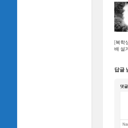
악
이
야
기
SIDH
의
[복학
영
화
배 설
베
스
트
답글 
5
SIDH
댓
의
잡
문
모
음
SIDH
의