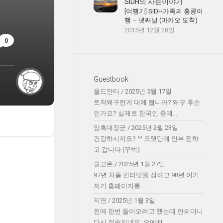
SIDH의 사는이야기
[여행기] SIDH가족의 홍콩여
행 – 넷째날 (마카오 도착)
2015년 12월 28일
0
Guestbook
올드안티
/
2025년 5월 17일
토착왜구란게 대체 뭡니까? 왜구 후손
인가요? 실제로 한국인 중에...
암흑대장군
/
2025년 2월 23일
건강하시지요? ^^ 오랫만에 안부 전하
고 갑니다 (꾸벅)
윌고온
/
2025년 1월 27일
97년 처음 인터넷을 접하고 98년 여기
저기 홈페이지를...
지연
/
2025년 1월 3일
전에 한번 들어오려고 했는데 안되더니
다시 접속되네요. 오예!!!!...