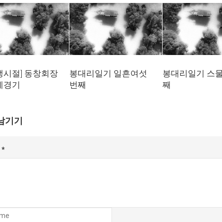
생시절] 동창회장
봉대리일기 일흔여섯
봉대리일기 스
계경기
번째
째
남기기
글
*