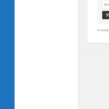
TV
이
야
기
SIDH
이 사이트
의
추
천
OST
SIDH
의
홈
페
이
지
운
영