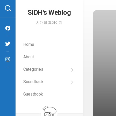
Skip
to
SIDH′s Weblog
content
시대의 홈페이지
Home
About
Categories
SIDH
의
Soundtrack
건
Films
담
이
Guestbook
Artists
야
기
SIDH