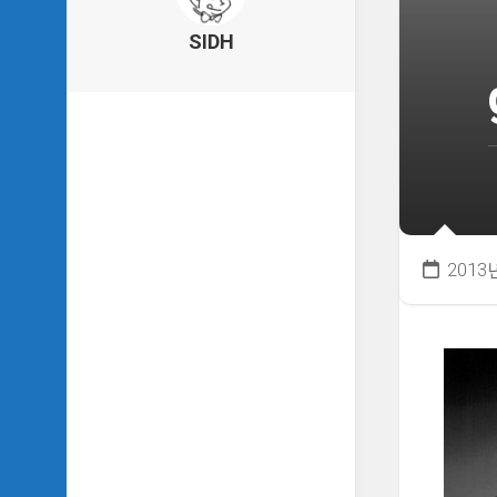
의
건
SIDH
축
물
이
야
기
SIDH
의
낙
서
2013
하
기
SIDH
의
사
는
이
야
기