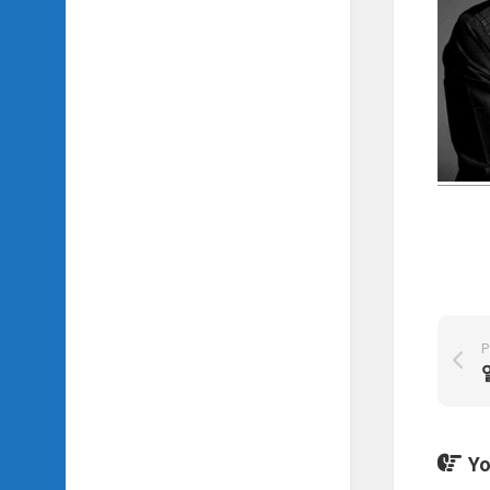
SIDH
의
삼
국
지
이
야
기
SIDH
의
영
화
이
야
기
P
SIDH
의
영
화
Yo
음