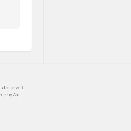
ts Reserved.
eme by
Alx
.