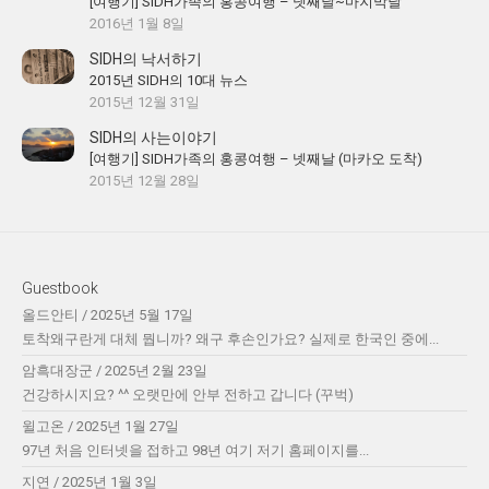
[여행기] SIDH가족의 홍콩여행 – 넷째날~마지막날
2016년 1월 8일
SIDH의 낙서하기
2015년 SIDH의 10대 뉴스
2015년 12월 31일
SIDH의 사는이야기
[여행기] SIDH가족의 홍콩여행 – 넷째날 (마카오 도착)
2015년 12월 28일
Guestbook
올드안티
/
2025년 5월 17일
토착왜구란게 대체 뭡니까? 왜구 후손인가요? 실제로 한국인 중에...
암흑대장군
/
2025년 2월 23일
건강하시지요? ^^ 오랫만에 안부 전하고 갑니다 (꾸벅)
윌고온
/
2025년 1월 27일
97년 처음 인터넷을 접하고 98년 여기 저기 홈페이지를...
지연
/
2025년 1월 3일