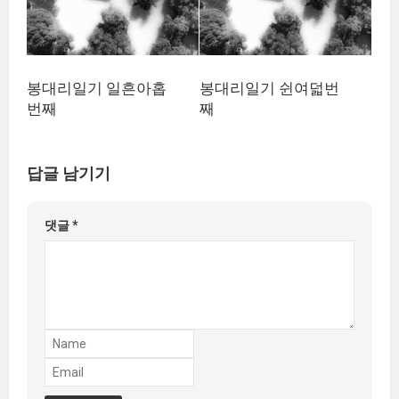
봉대리일기 일흔아홉
봉대리일기 쉰여덟번
번째
째
답글 남기기
댓글
*