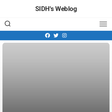
Skip
SIDH′s Weblog
to
content