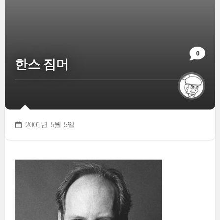
0
한스 짐머
2001년 5월 5일