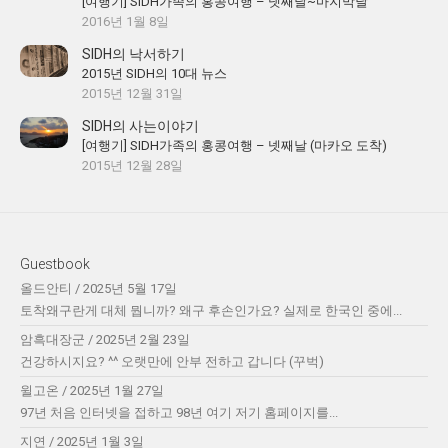
[여행기] SIDH가족의 홍콩여행 – 넷째날~마지막날
2016년 1월 8일
SIDH의 낙서하기
2015년 SIDH의 10대 뉴스
2015년 12월 31일
SIDH의 사는이야기
[여행기] SIDH가족의 홍콩여행 – 넷째날 (마카오 도착)
2015년 12월 28일
Guestbook
올드안티
/
2025년 5월 17일
토착왜구란게 대체 뭡니까? 왜구 후손인가요? 실제로 한국인 중에...
암흑대장군
/
2025년 2월 23일
건강하시지요? ^^ 오랫만에 안부 전하고 갑니다 (꾸벅)
윌고온
/
2025년 1월 27일
97년 처음 인터넷을 접하고 98년 여기 저기 홈페이지를...
지연
/
2025년 1월 3일