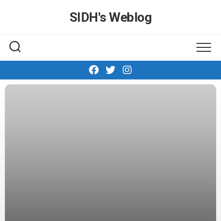
Skip
SIDH′s Weblog
to
content