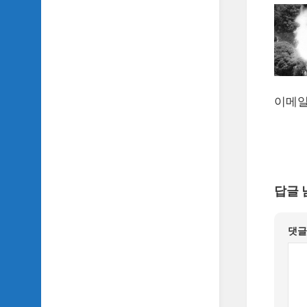
악
이
야
기
SIDH
의
이메
영
화
베
스
트
5
답글 
SIDH
의
잡
댓
문
모
음
SIDH
의