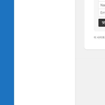
TV
이
야
기
SIDH
의
추
이 사이트
천
OST
SIDH
의
홈
페
이
지
운
영