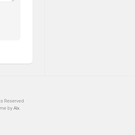
ts Reserved.
eme by
Alx
.