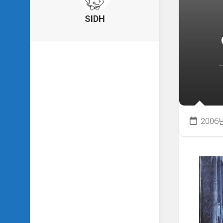
의
건
SIDH
축
물
이
야
기
SIDH
의
낙
서
2006
하
기
SIDH
의
사
는
이
야
기