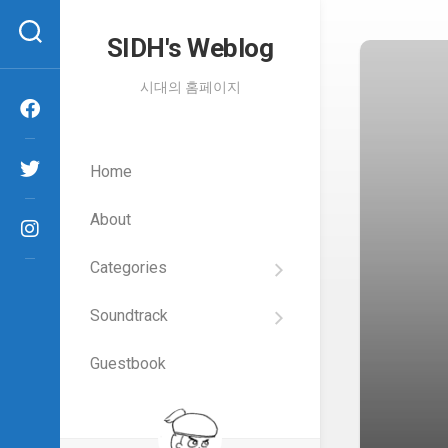
Skip
to
SIDH′s Weblog
content
시대의 홈페이지
Home
About
Categories
SIDH
의
Soundtrack
건
Films
담
이
Guestbook
Artists
야
기
SIDH