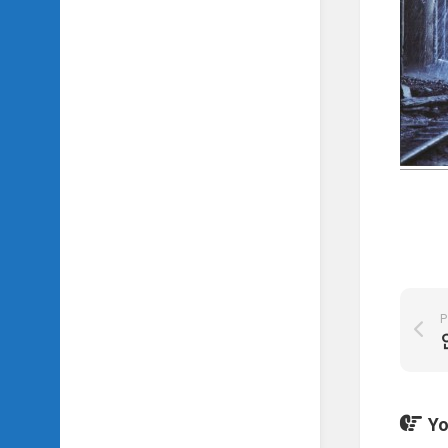
SIDH
의
삼
국
지
이
야
기
SIDH
의
영
화
이
야
기
P
SIDH
의
영
화
Yo
음