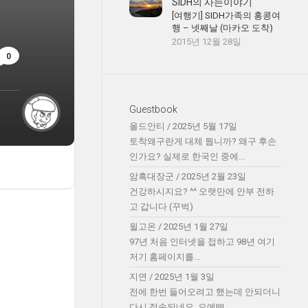
SIDH의 사는이야기
[여행기] SIDH가족의 홍콩여
행 – 넷째날 (마카오 도착)
2015년 12월 28일
0
Guestbook
올드안티
/
2025년 5월 17일
토착왜구란게 대체 뭡니까? 왜구 후손
인가요? 실제로 한국인 중에...
암흑대장군
/
2025년 2월 23일
건강하시지요? ^^ 오랫만에 안부 전하
고 갑니다 (꾸벅)
윌고온
/
2025년 1월 27일
97년 처음 인터넷을 접하고 98년 여기
저기 홈페이지를...
지연
/
2025년 1월 3일
전에 한번 들어오려고 했는데 안되더니
다시 접속되네요. 오예!!!!...