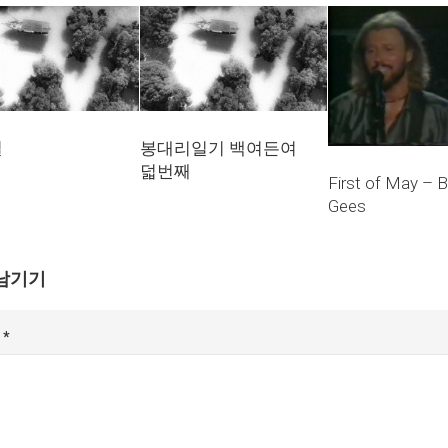
일
봉대리일기 백여든여
덟번째
First of May – 
Gees
남기기
글
*