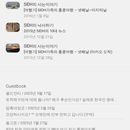
SIDH의 사는이야기
[여행기] SIDH가족의 홍콩여행 – 넷째날~마지막날
2016년 1월 8일
SIDH의 낙서하기
2015년 SIDH의 10대 뉴스
2015년 12월 31일
SIDH의 사는이야기
[여행기] SIDH가족의 홍콩여행 – 넷째날 (마카오 도착)
2015년 12월 28일
Guestbook
올드안티
/
2025년 5월 17일
토착왜구란게 대체 뭡니까? 왜구 후손인가요? 실제로 한국인 중에...
암흑대장군
/
2025년 2월 23일
건강하시지요? ^^ 오랫만에 안부 전하고 갑니다 (꾸벅)
윌고온
/
2025년 1월 27일
97년 처음 인터넷을 접하고 98년 여기 저기 홈페이지를...