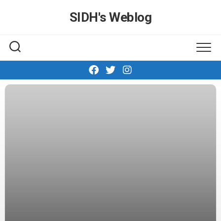
Skip
SIDH′s Weblog
to
content