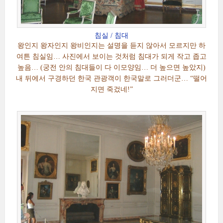
침실 / 침대
왕인지 왕자인지 왕비인지는 설명을 듣지 않아서 모르지만 하
여튼 침실임… 사진에서 보이는 것처럼 침대가 되게 작고 좁고
높음… (궁전 안의 침대들이 다 이모양임… 더 높으면 높았지)
내 뒤에서 구경하던 한국 관광객이 한국말로 그러더군… “떨어
지면 죽겄네!”