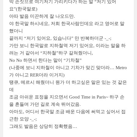
막 손짓으로 여기저기 가리키다가 하는 말 “저기 있어
요”(한국말로)
아따 발음 미끈하게 잘 나오드만.
야 한국말 하시네요, 저희 한국사람인데요 라고 영어로 말
했더니
끝까지 “저기 있어요, 있습니다” 만 반복하더군 -_-;
가만 보니 한국말로 지하철역 저기 있어요, 이라는 말을 하
려는 거 같아서 “지하철”하구 갈쳐줬더니,
No No 하면서 한다는 말이 “기차철”
(나중에 보니 지하철이 아니고 기차가 맞긴 맞더라… Metro
가 아니고 RER더라 이거지)
땡큐, 메르시 해줬더니 뭔가 더 하고싶은 말은 있는 것 같은
데
조금 아쉬운 표정을 지으면서 Good Time in Paris~ 하구 손
을 흔들며 가던 길로 계속 뛰어갔음.
아마도, 어디서 한국말 조금 배운 다음에 써먹고 싶어서 접
근한 모양 -_-;
그래도 발음은 상당히 정확했음…