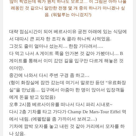
많이 찍었는데 뭐가 뭔지 하나도 모르고… 이 그림은 아마 나폴
레옹인 것 같으니 알만한 전쟁 몇 개 중의 하나가 아니겠나 싶
음. (워털루는 아니겄지?)
대략 점심시간이 되어 베르사이유 궁전 아래에 있는 식당에
서 대따시 큰 피자 한 조각 & 콜라 하나씩 사먹었음.
그것도 줄이 얼마나 섰는지… 한참 기다려서….
다 먹고 나서 A 게이트 쪽을 안가본 것 같아 가봤더니… B
게이트를 통해서 이미 갔던 길을 입구만 다르게 해놓은 것
이더만.
중간에 나와서 다시 주변 구경 좀 하고…
(형이 화장실에 잠깐 갔는데 여기서 말로만 듣던 “유료화장
실”을 만났음… 입구에서 아줌마 한 명이 앉아서 입장객들
에게 돈을 받고 있었음)
오후 2시쯤 베르사이유를 떠나서 다시 파리 시내로~
다시 2층 기차를 타고 가다가 Champ De Mars-Tour Eiffel 역
에서 내림. (에펠탑을 좀 가까이서 보려고…)
기차에 깜박 모자를 놓고 내린 것 같아 거리에서 모자를 하
나 샀음.