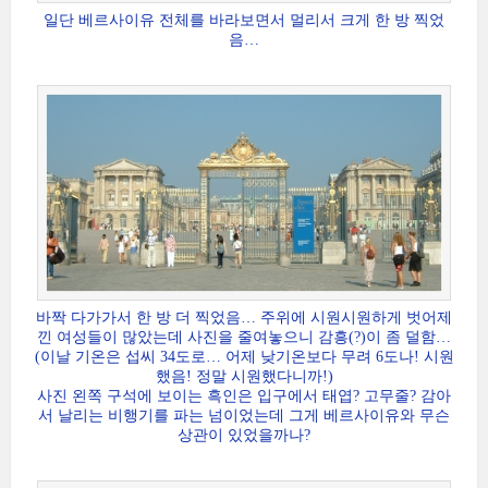
일단 베르사이유 전체를 바라보면서 멀리서 크게 한 방 찍었
음…
바짝 다가가서 한 방 더 찍었음… 주위에 시원시원하게 벗어제
낀 여성들이 많았는데 사진을 줄여놓으니 감흥(?)이 좀 덜함…
(이날 기온은 섭씨 34도로… 어제 낮기온보다 무려 6도나! 시원
했음! 정말 시원했다니까!)
사진 왼쪽 구석에 보이는 흑인은 입구에서 태엽? 고무줄? 감아
서 날리는 비행기를 파는 넘이었는데 그게 베르사이유와 무슨
상관이 있었을까나?