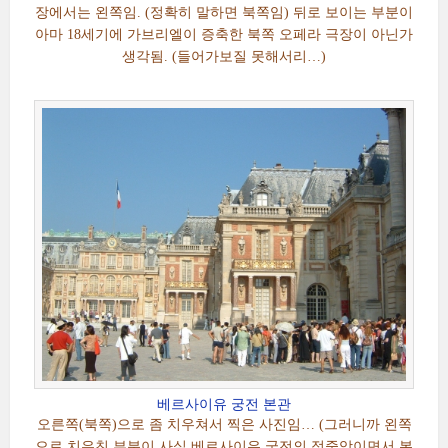
장에서는 왼쪽임. (정확히 말하면 북쪽임) 뒤로 보이는 부분이
아마 18세기에 가브리엘이 증축한 북쪽 오페라 극장이 아닌가
생각됨. (들어가보질 못해서리…)
베르사이유 궁전 본관
오른쪽(북쪽)으로 좀 치우쳐서 찍은 사진임… (그러니까 왼쪽
으로 치우친 부분이 사실 베르사이유 궁전의 정중앙이면서 본