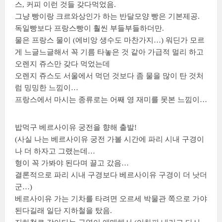
스, 커피 이런 것들 갖다먹었음.
그냥 빵이랑 크르와상인가 하는 반달모양 빵은 기본제공.
독일빵보다 프랑스빵이 훨씬 부들부들하더만.
물은 프랑스 물이 (에비앙 생수도 마찬가지…) 워딘가 모르
게 느글느글해서 꼭 기름 타놓은 것 같아 가급적 멀리 하고
오렌지 쥬스만 갖다 먹었는데
오렌지 쥬스도 서울에서 먹던 것보다 좀 물을 많이 탄 것처
럼 밍밍한 느낌이…
프랑스에서 마시는 종류로는 어째 영 재미를 못본 느낌이…
밥먹구 베르사이유 궁전을 향해 출발!
(사실 나는 베르사이유 궁전 가볼 시간에 파리 시내 구경이
나 더 하자고 그랬는데…
형이 꼭 가봐야 된다며 끌고 갔음…
결론적으로 파리 시내 구경보다 베르사이유 구경이 더 낫더
군…)
베르사이유 가는 기차를 타려면 오르세 박물관 쪽으로 가야
된다길래 일단 지하철을 탔음.