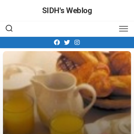
Skip
SIDH′s Weblog
to
content