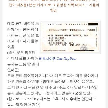
관이 되겠음) 본관 뒤가 바로 그 유명한 서쪽 테라스 – 거울의
방임.
대충 궁전 바깥을 둘
러봤다는 판단 하에
이제는 궁전 안을 보
려고 여기저기 들쑤
셨음.
(줄선 곳은 많은데
어디서 표를 사야하
베르사이유 One-Day Pass
는지는 도통 알 길이
없더군)
두어 군데 물어물어 지나가서 겨우 표 파는 데를 찾아가니
하루 왼종일 아무데나 맘대루 돌아보는 티켓이 20유로.
그 티켓 사고 팜플렛 몇 개 쥐고 (주요국가 말로 다 나와있
는데 일본어도 있더만… 중국어도 없는데) 궁전 입장.
(참고로 그 One-Day 패스는 오후 2시 이후에는 안판다고
함… 뭐 당연한 건가)