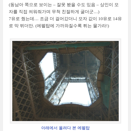
(동남아 쪽으로 보이는 – 잘못 봤을 수도 있음 – 상인이 모
자를 직접 씌워줘가며 무척 친절하게 굴더군…)
7유로 줬는데… 조금 더 걸어갔더니 모자 값이 10유로 14유
로 막 뛰더만. (에펠탑에 가까와질수록 튀는 물가라!)
아래에서 올려다 본 에펠탑