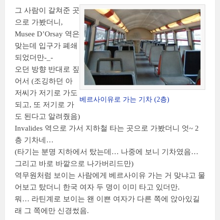
그 사람이 갈쳐준 곳
으로 가봤더니,
Musee D’Orsay 역은
맞는데 입구가 폐쇄
되었더만-_-
오던 방향 반대로 짚
어서 (조깅하던 아
저씨가 저기로 가도
베르사이유로 가는 기차 (2층)
되고, 또 저기로 가
도 된다고 알려줬음)
Invalides 역으로 가서 지하철 타는 곳으로 가봤더니 엇~ 2
층 기차네…
(타기는 분명 지하에서 탔는데… 나중에 보니 기차였음…
그리고 바로 바깥으로 나가버리드만)
역무원처럼 보이는 사람에게 베르사이유 가는 거 맞냐고 물
어보고 탔더니 한국 여자 두 명이 이미 타고 있더만.
뭐… 라틴계로 보이는 왠 이쁜 여자가 다른 쪽에 앉아있길
래 그 쪽에만 신경썼음.