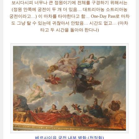
보시다시피 너무나 큰 정원이기에 전체를 구경하기 위해서는
(정원 안쪽에 궁전이 두 개 더 있음… 대트리아농 소트리아농
궁전이라고…) 이 마차를 타야한다고 함… One-Day Pass로 마차
도 그냥 탈 수 있는데 귀찮아서 안탔음… 시간도 없고… (마차
타고 두 시간을 돌아야 한다나)
베르사이유 궁전 내부 벽화 (천정화)