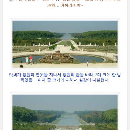
과함… 아싸라비야~
맛뵈기 정원과 연못을 지나서 정원의 끝을 바라보며 크게 한 방
찍었음… 이제 좀 크기에 대해서 실감이 나실런지.