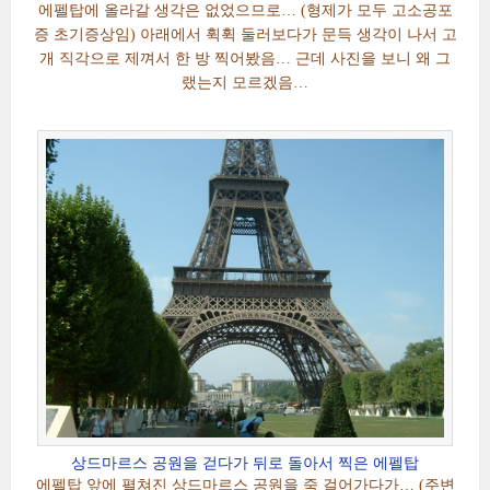
에펠탑에 올라갈 생각은 없었으므로… (형제가 모두 고소공포
증 초기증상임) 아래에서 휙휙 둘러보다가 문득 생각이 나서 고
개 직각으로 제껴서 한 방 찍어봤음… 근데 사진을 보니 왜 그
랬는지 모르겠음…
상드마르스 공원을 걷다가 뒤로 돌아서 찍은 에펠탑
에펠탑 앞에 펼쳐진 상드마르스 공원을 죽 걸어가다가… (주변