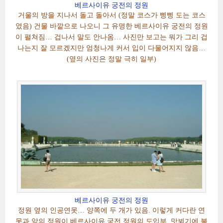
베르사이유 궁전의 정원
거울의 방을 지나서 돌고 돌아서 (정말 코스가 삥삥 도는 코스
였음) 건물 바깥으로 나오니 그 유명한 베르사이유 궁전의 정원
이 펼쳐짐… 겁나서 말도 안나옴… 사진만 보고는 뭐가 그리 겁
나는지 잘 모르겠지만 엄청나게 커서 입이 다물어지지 않음…
(옆의 사진은 정말 극히 일부)
베르사이유 궁전의 정원
정원 옆의 인공연못… 양쪽에 두 개가 있음. 이렇게 커다란 연
못과 앞의 정원이 베르사이유 궁전 정원의 도입부, 맛뵈기에 불