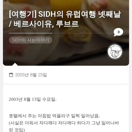
[여행기] SIDH의 유럽여행 넷째날
/ 베르사이유, 루브르
0
SIDH의 사는이야기
2003년 8월 23일
2003년 8월 13일 수요일.
호텔에서 주는 아침밥 먹을라구 일찍 일어났음.
(사실은 더워서 자다깨다 자다깨다 하다가 그냥 일어나버
린 것임)