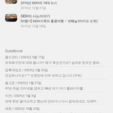
2015년 SIDH의 10대 뉴스
2015년 12월 31일
SIDH의 사는이야기
[여행기] SIDH가족의 홍콩여행 – 넷째날 (마카오 도착)
2015년 12월 28일
Guestbook
올드안티
/
2025년 5월 17일
토착왜구란게 대체 뭡니까? 왜구 후손인가요? 실제로 한국인 중에...
암흑대장군
/
2025년 2월 23일
건강하시지요? ^^ 오랫만에 안부 전하고 갑니다 (꾸벅)
윌고온
/
2025년 1월 27일
97년 처음 인터넷을 접하고 98년 여기 저기 홈페이지를...
지연
/
2025년 1월 3일
전에 한번 들어오려고 했는데 안되더니 다시 접속되네요. 오예!!!!...
재원
/
2023년 10월 24일