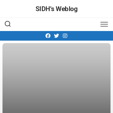
Skip
SIDH′s Weblog
to
content