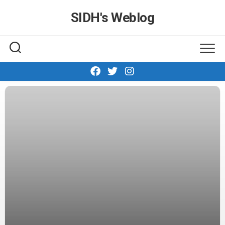
Skip
SIDH′s Weblog
to
content