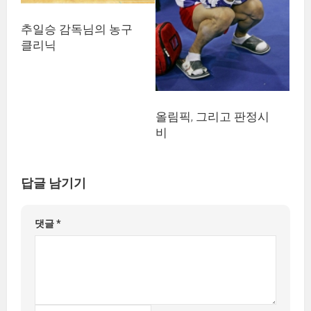
추일승 감독님의 농구
클리닉
올림픽, 그리고 판정시
비
답글 남기기
댓글
*