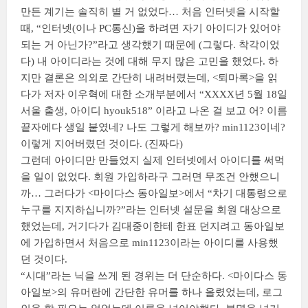
만든 계기는 솔직히 별 거 없었다… 처음 인터넷을 시작할
때, “인터넷(이나 PC통신)을 하려면 자기 아이디가 있어야
되는 거 아닌가?”라고 생각했기 때문에 (그렇다. 착각이었
다) 내 아이디라는 것에 대해 무지 많은 고민을 했었다. 하
지만 결론은 의외로 간단히 내려버렸는데, <퇴마록>을 읽
다가 저자 이우혁에 대한 소개부분에서 “XXXX년 5월 18일
서울 출생, 아이디 hyouk518” 이라고 나온 걸 보고 어? 이름
끝자에다 생일 붙였네? 나도 그렇게 해보까? min1123이네?
이렇게 지어버렸던 것이다. (진짜다)
그런데 아이디만 만들었지 실제 인터넷에서 아이디를 써먹
을 일이 없었다. 회원 가입하라구 그러면 무조건 안했으니
까… 그러다가 <마이다스 동아일보>에서 “차기 대통령으로
누구를 지지하십니까?”라는 인터넷 설문을 회원 대상으로
했었는데, 거기다가 김대중이한테 한표 던지려고 동아일보
에 가입하면서 처음으로 min1123이라는 아이디를 사용했
던 것이다.
“시대”라는 닉을 쓰게 된 경위는 더 단순하다. <마이다스 동
아일보>의 유머란에 간단한 유머를 하나 올렸었는데, 로그