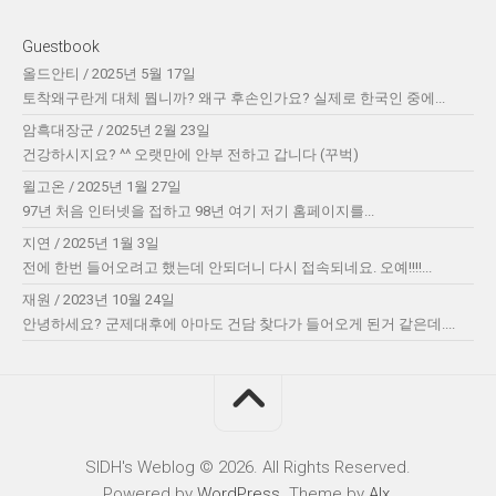
Guestbook
올드안티
/
2025년 5월 17일
토착왜구란게 대체 뭡니까? 왜구 후손인가요? 실제로 한국인 중에...
암흑대장군
/
2025년 2월 23일
건강하시지요? ^^ 오랫만에 안부 전하고 갑니다 (꾸벅)
윌고온
/
2025년 1월 27일
97년 처음 인터넷을 접하고 98년 여기 저기 홈페이지를...
지연
/
2025년 1월 3일
전에 한번 들어오려고 했는데 안되더니 다시 접속되네요. 오예!!!!...
재원
/
2023년 10월 24일
안녕하세요? 군제대후에 아마도 건담 찾다가 들어오게 된거 같은데....
SIDH′s Weblog © 2026. All Rights Reserved.
Powered by
WordPress
. Theme by
Alx
.