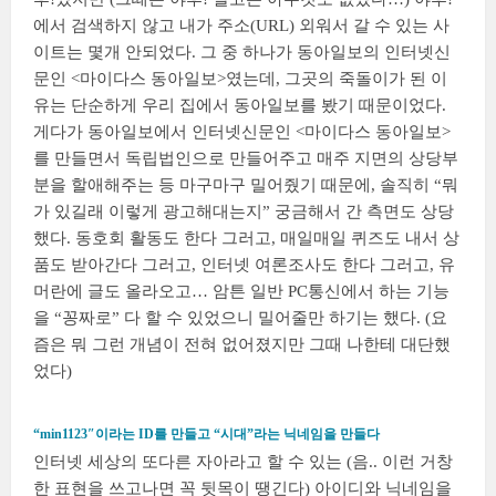
에서 검색하지 않고 내가 주소(URL) 외워서 갈 수 있는 사
이트는 몇개 안되었다. 그 중 하나가 동아일보의 인터넷신
문인 <마이다스 동아일보>였는데, 그곳의 죽돌이가 된 이
유는 단순하게 우리 집에서 동아일보를 봤기 때문이었다.
게다가 동아일보에서 인터넷신문인 <마이다스 동아일보>
를 만들면서 독립법인으로 만들어주고 매주 지면의 상당부
분을 할애해주는 등 마구마구 밀어줬기 때문에, 솔직히 “뭐
가 있길래 이렇게 광고해대는지” 궁금해서 간 측면도 상당
했다. 동호회 활동도 한다 그러고, 매일매일 퀴즈도 내서 상
품도 받아간다 그러고, 인터넷 여론조사도 한다 그러고, 유
머란에 글도 올라오고… 암튼 일반 PC통신에서 하는 기능
을 “꽁짜로” 다 할 수 있었으니 밀어줄만 하기는 했다. (요
즘은 뭐 그런 개념이 전혀 없어졌지만 그때 나한테 대단했
었다)
“min1123″이라는 ID를 만들고 “시대”라는 닉네임을 만들다
인터넷 세상의 또다른 자아라고 할 수 있는 (음.. 이런 거창
한 표현을 쓰고나면 꼭 뒷목이 땡긴다) 아이디와 닉네임을