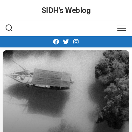
Skip
SIDH′s Weblog
to
content