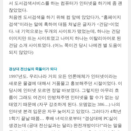
서 도서검색서비스를 하는 컴퓨터가 인터넷을 하기에 좀 괜
찮았었다.
처음엔 도서검색을 하기 위해 컴 앞에 앉았다가, “홈페이지
검색”이라는 말에 혹하여 대뜸 쳐넣은 글자가 <건담>이었
다. 내 기억으로는 두개의 사이트가 떴었는데, 하나는 건담
이미지만 뜨는 사이트였고 나머지 하나는 이탈리아어로 된
건담 소개 사이트였다. (어느 쪽이건 당시 나에겐 별 도움이
되지 않았다)
경상대 전산실의 죽돌이가 되다
1997년도. 우리나라 거의 모든 언론매체가 인터넷이라는
새로운 물결에 대해서 거품물고 홍보해주던 시절이었다. 이
당시에 인터넷 모르면 정말 바보였다. 그렇지만 아무리 흐
름이 그래도 여건이 안받쳐주면 인터넷을 할 수가 없는 상
태였기 때문에 (자꾸 강조하게 된다. 모뎀없는 386…) 나의
인터넷 본격 입문은 자꾸 늦어지고 있었다. 그러다가 4학년
1학기 끝날 때쯤… 후배 녀석으로부터 “경상대에 PC실이
생겼는데 (공대 전산실과는 달리) 완전개방이다!”라는 말을