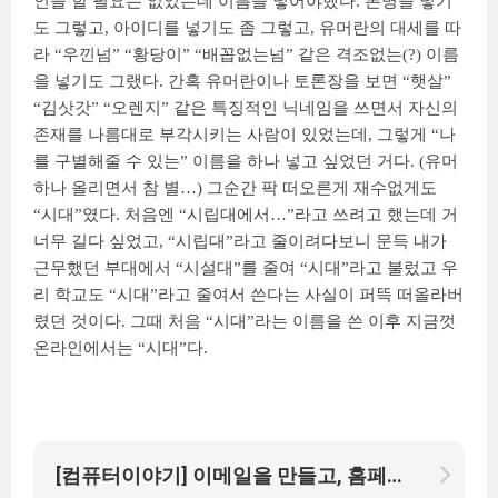
인을 할 필요는 없었는데 이름을 넣어야했다. 본명을 넣기
도 그렇고, 아이디를 넣기도 좀 그렇고, 유머란의 대세를 따
라 “우낀넘” “황당이” “배꼽없는넘” 같은 격조없는(?) 이름
을 넣기도 그랬다. 간혹 유머란이나 토론장을 보면 “햇살”
“김삿갓” “오렌지” 같은 특징적인 닉네임을 쓰면서 자신의
존재를 나름대로 부각시키는 사람이 있었는데, 그렇게 “나
를 구별해줄 수 있는” 이름을 하나 넣고 싶었던 거다. (유머
하나 올리면서 참 별…) 그순간 팍 떠오른게 재수없게도
“시대”였다. 처음엔 “시립대에서…”라고 쓰려고 했는데 거
너무 길다 싶었고, “시립대”라고 줄이려다보니 문득 내가
근무했던 부대에서 “시설대”를 줄여 “시대”라고 불렀고 우
리 학교도 “시대”라고 줄여서 쓴다는 사실이 퍼뜩 떠올라버
렸던 것이다. 그때 처음 “시대”라는 이름을 쓴 이후 지금껏
온라인에서는 “시대”다.
[컴퓨터이야기] 이메일을 만들고, 홈페이지를 만들다