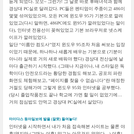
듣게 되었다. 오오~ 그런가! 그 날로 바로 후배녀석과 함께
경상대 PC실로 달려갔다. PC들은 펜티엄이 주종이고 486이
몇몇 섞여있었으며, 모든 PC에 윈도우 95가 기본으로 깔려
있었고(다시 말하면, 486PC에도 윈95가 깔려있었다는 말이
다), 인터넷 전용선이 꽂혀있었고 기본 브라우저로 넷스케
이프가 깔려있었다.
일단 “이름만 컴도사”였지 윈도우 95조차 처음 써보는 입장
이었기 때문에, 하나하나 새롭게 배우는 기분으로 (기분이
아니라 실제로 거의 새로 배워야 했다) 경상대 전산실에 날
마다 출근하기 시작했다. (그때나 지금이나, 내 스타일은 독
학이다) 안전모드라는 황당한 경험도 해보고, 공포의 파란
화면도 체험해보고, “페이지를 찾을 수 없습니다”란 매정한
거절도 당해가며 그렇게 윈도우 95와 인터넷을 공부했다.
(당시 졸업작품전도 끝나 학교에 가면 할 일이 없었기에…
거의 점심밥도 안먹고 경상대 PC실에서 살았다)
마이다스 동아일보에 발을 (잘못) 들여놓다!
인터넷을 시작하면서 내가 처음 접속해본 사이트는 물론 야
후!였지만 (그때는 야후! 말고는 아무것도 없었다…) 야후!