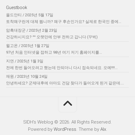
Guestbook
올드안티
/
2025년 5월 17일
토착왜구란게 대체 뭡니까? 왜구 후손인가요? 실제로 한국인 중에...
암흑대장군
/
2025년 2월 23일
건강하시지요? ^^ 오랫만에 안부 전하고 갑니다 (꾸벅)
윌고온
/
2025년 1월 27일
97년 처음 인터넷을 접하고 98년 여기 저기 홈페이지를...
지연
/
2025년 1월 3일
전에 한번 들어오려고 했는데 안되더니 다시 접속되네요. 오예!!!!...
재원
/
2023년 10월 24일
안녕하세요? 군제대후에 아마도 건담 찾다가 들어오게 된거 같은데....
SIDH′s Weblog © 2026. All Rights Reserved.
Powered by
WordPress
. Theme by
Alx
.