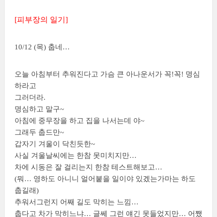
[피부장의 일기]
10/12 (목) 춥네…
오늘 아침부터 추워진다고 가슴 큰 아나운서가 꼭!꼭! 명심
하라고
그러더라.
명심하고 말구~
아침에 중무장을 하고 집을 나서는데 야~
그래두 춥드만~
갑자기 겨울이 닥친듯한~
사실 겨울날씨에는 한참 못미치지만…
차에 시동은 잘 걸리는지 한참 테스트해보고…
(뭐… 영하도 아니니 얼어붙을 일이야 있겠는가마는 하도
춥길래)
추워서그런지 어째 길도 막히는 느낌…
춥다고 차가 막히느냐… 글쎄 그런 얘긴 못들었지만… 어쨌