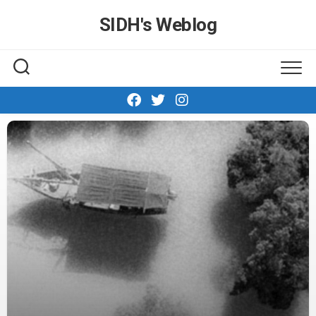
Skip
SIDH′s Weblog
to
content