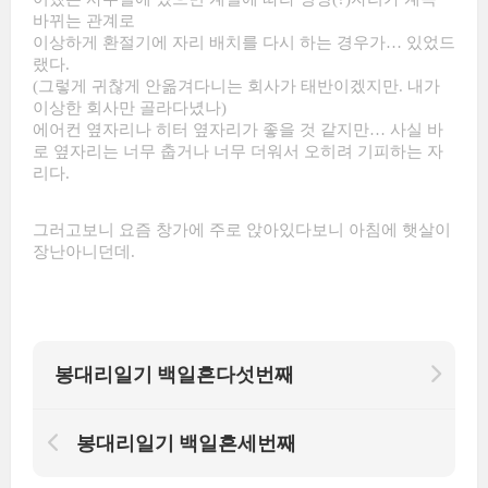
바뀌는 관계로
이상하게 환절기에 자리 배치를 다시 하는 경우가… 있었드
랬다.
(그렇게 귀찮게 안옮겨다니는 회사가 태반이겠지만. 내가
이상한 회사만 골라다녔나)
에어컨 옆자리나 히터 옆자리가 좋을 것 같지만… 사실 바
로 옆자리는 너무 춥거나 너무 더워서 오히려 기피하는 자
리다.
그러고보니 요즘 창가에 주로 앉아있다보니 아침에 햇살이
장난아니던데.
봉대리일기 백일흔다섯번째
봉대리일기 백일흔세번째