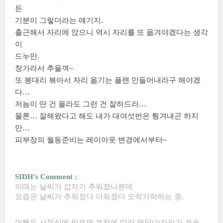
든
기분이 그렇더라는 얘기지.
출근해서 자리에 앉으니 역시 자리를 또 옮겨야겠다는 생각
이
드누만.
창가라서 추울껴~
또 봉대리 볶아서 자리 옮기는 플랜 만들어내라구 해야겠
다…
저놈이 딴 건 몰라도 그런 건 잘하드라…
물론… 잘해왔다고 해도 내가 대여섯번은 튕겨내곤 하지
만…
피부장의 월동준비는 레이아웃 변경에서부터~
SIDH’s Comment :
이때는 날씨가 갑자기 추워졌나본데
요즘은 날씨가 추워졌다 더워졌다 오락가락하는 중.
어쨌든 사무실에 있으면 계절에 따라 명당(?)자리가 계속