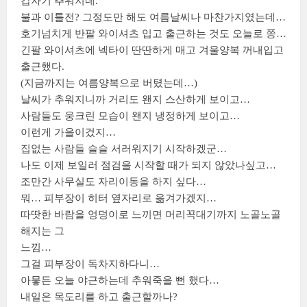
갑자기 추워지네.
불과 이틀전? 그정도만 해도 여름날씨나 마찬가지였는데…
호기넘치게 반팔 와이셔츠 입고 출근하는 것도 오늘로 쫑…
긴팔 와이셔츠에 넥타이 딴딴하게 매고 겨울양복 꺼내입고
출근했다.
(지금까지는 여름양복으로 버텼는데…)
날씨가 추워지니까 거리도 왠지 스산하게 보이고…
사람들도 웅크린 모습이 왠지 냉정하게 보이고…
이런게 가을이겄지…
집없는 사람들 슬슬 서러워지기 시작하겠군…
나도 이제 보일러 점검을 시작할 때가 되지 않았나싶고…
조만간 사무실도 자리이동을 하지 싶다…
뭐… 피부장이 히터 옆자리로 옮겨가겠지…
따땃한 바람을 엉덩이로 느끼면 머리꼭대기까지 노골노골
해지는 그
느낌…
그걸 피부장이 독차지하다니…
아뭏든 오늘 야근하는데 추워죽을 뻔 했다…
내일은 목도리를 하고 출근할까나?