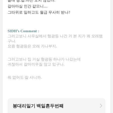
끝내 형.갈.아는 오지 않았다.
갈아마실 인간 같으니…
그따위로 일하고도 월급 무사히 받나?
SIDH’s Comment :
그러고보니 사무실에서 형광등 나간 거 본 지가 꽤 오래됐
구나.
요즘 형광등은 오래 가나부지.
그러고보니 집 거실 형광등 하나가 나갔는데
귀찮아서 갈아끼우질 않고 있구나.
뭐 없어도 잘 사니까.
봉대리일기 백일흔두번째