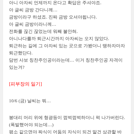
아니 아자씨 언제까지 온다고 확답은 주셔야죠.
아 글씨 금방 간다니께…
금방이라구 하셨죠. 진짜 금방 오셔야됩니다.
아 글씨 금방이라니께…
전화를 끊긴 끊었는데 워째 불안혀.
아니나다를까 퇴근시간까지 아자씨는 오지 않았다.
퇴근하는 길에 그 아자씨 있는 곳으로 가봤더니 땡하자마자
퇴근했단다.
담번 사보 칭찬주인공이라는데… 이거 칭찬주인공 자격이
있는겨?
[피부장의 일기]
10/6 (금) 날씨는 뭐…
봉대리 머리 위에 형광등이 껌벅껌벅하더니 퍽 나가버린다.
(폭발했어야 되는데…)
평소 같으면야 짜식이 어둠의 자식이 되건 말건 상관할 바