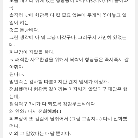
오늘 내머리 위에 있는 형광등이 하나 나갔다. (다시 들어와
~)
솔직히 낮에 형광등 다 켤 필요 없는데 두개씩 꽂아놓고 일
일이 켜는
것도 돈낭비다.
그런 생각에 아 뭐 그냥 나갔구나, 그러구서 가만히 있었는
데.
피부장이 지랄을 한다.
뭐 쾌적한 사무환경을 위해서 짝짝이 형광등은 즉시즉시 갈
아줘야
된다나.
말인즉슨 감사할 따름이지만 왠지 냄새가 이상해.
전화했더니 형광등 갈아끼는 아자씨가 알았다구 대답은 했
는데,
점심먹구 3시가 다 되도록 감감무소식이다.
왜 안와? 다시 전화해봐!!!
피부장이 또 길길이 날뛰어서 (그럼 그렇지…) 다시 전화했
더니,
예의 그 알았다는 대답 뿐이다.