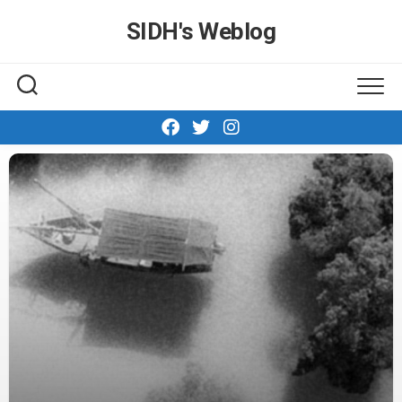
Skip
SIDH′s Weblog
to
content