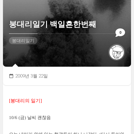
봉대리일기 백일흔한번째
0
봉대리일기
2009년 3월 22일
[봉대리의 일기]
10/6 (금) 날씨 괜찮음