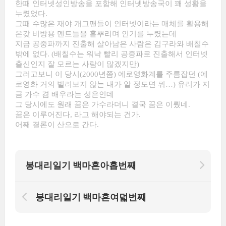
한때 인터넷성인방송을 포함해 인터넷방송국이 꽤 성황을
누렸었다.
그때 수많은 재야 개그맨들이 인터넷이라는 매체를 활용해
온갖 비방용 멘트들을 흩뿌리며 인기를 누렸는데
지금 공중파까지 진출해 살아남은 사람은 김구라와 배칠수
밖에 없다. (배칠수는 워낙 빨리 공중파로 진출해서 인터넷
출신인지 잘 모르는 사람이 많겠지만)
그러고보니 이 당시(2000년쯤) 에로영화계를 주름잡던 (에
로영화 거의 빌려보지 않는 내가 알 정도면 뭐…) 유리가 지
금 가수 겸 배우라는 성은인데
그 당시에도 원래 꿈은 가수라더니 결국 꿈은 이뤘네.
꿈은 이루어진다, 라고 해야되는 건가.
어째 결론이 산으로 간다.
봉대리일기 백마흔아홉번째
봉대리일기 백마흔여덟번째