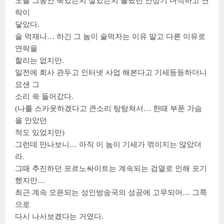
오늘 그동안 죽었는지 살았는지 몰랐던 안성기 녀석하고 연
락이
닿았다.
술 먹재나… 하긴 그 놈이 술먹자는 이유 말고 다른 이유로
연락을
할리는 없지만.
일전에 회사 관두고 인터넷 사업 해본다고 기세등등하더니
요샌 그
소리 쑥 들어갔다.
(나를 스카웃하겠다고 큰소리 탕탕쳐서… 한때 부푼 가슴
을 안았던
적도 있었지만)
그런데 만나보니… 아직 이 놈이 기세가 꺾이지는 않았더
라.
그때 추진하던 포르노싸이트는 계속되는 검열로 인해 포기
했지만…
최근 계속 오픈되는 성인방송국의 성공에 고무되어… 그쪽
으로
다시 나서보겠다는 거였다.