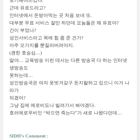
포기해야쓰겄다.
근데 유료드라고?
인터넷에서 돈받아먹는 곳 처음 보네 또.
대부분 무료 서비스 잘만 하던데 요놈들은 왜 유료야?
간이 부었나?
성인서비스라고 목에 힘 좀 준 건가?
아주 모가지를 뿐질러버려야지.
(괜한 호승심…)
말야… 교육방송 이런 데서는 다른 방송국 다 하는 인터넷
생방송도
못하는데…
성인방송국은 여자 옷벗겨갖구 돈지랄하고 있으니 이거 나
라가
되겠어?
그냥 집에 에로비됴나 빌려가서 봐야겠다.
호러에로무비인 “박으면 죽는다”가 새로 나왔다던데…
SIDH’s Comment :