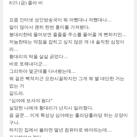
8/25 (금) 졸라 비
요즘 인터넷 성인방송국이 뭐 어쨌대나 저쨌대나…
말이 많아서 괜히 한번 흥미를 가져봤다.
봉대리한테 물어보면 줄줄줄 주소를 풀어줄 게 뻔하지만…
저놈한테는 약점을 잡히고 싶지 않은 게 내 솔직한 심정이
라…
황대리의 턱을 살살 긁었다…
바로 토해내더군…
그리하야 몇군데를 다녀봤는데…
뭐 겉은 뻑적지근 요란시끌하지만 그게 뭐 별 대단한 거는
없는 거
같드라.
“심야에 보셔야 됨다”
실망한 나에게 황대리가 넌지시 일러줬다.
음 글쿤… 이게 특성상 심야에는 홀라당홀라당 하는 모양이
구나.
하지만 집에서 볼라면 딸년 컴퓨터로 봐야되는데…