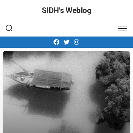
Skip
SIDH′s Weblog
to
content