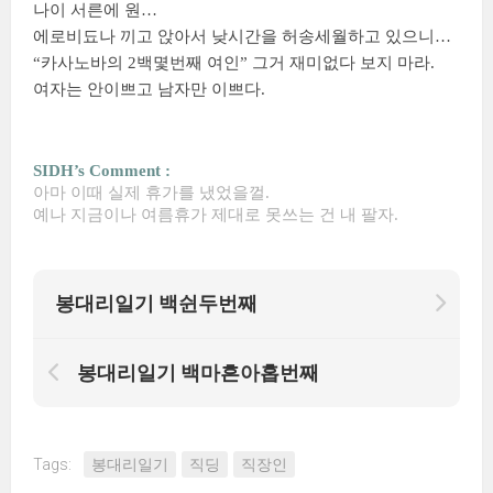
나이 서른에 원…
에로비됴나 끼고 앉아서 낮시간을 허송세월하고 있으니…
“카사노바의 2백몇번째 여인” 그거 재미없다 보지 마라.
여자는 안이쁘고 남자만 이쁘다.
SIDH’s Comment :
아마 이때 실제 휴가를 냈었을껄.
예나 지금이나 여름휴가 제대로 못쓰는 건 내 팔자.
봉대리일기 백쉰두번째
봉대리일기 백마흔아홉번째
Tags:
봉대리일기
직딩
직장인