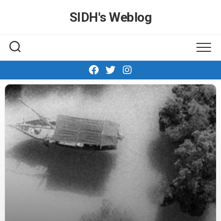
Skip
SIDH′s Weblog
to
content