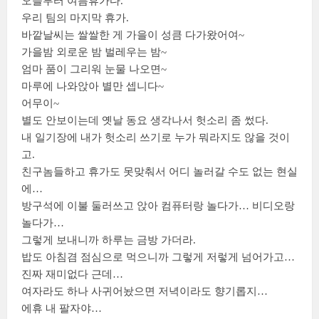
오늘부터 여름휴가다.
우리 팀의 마지막 휴가.
바깥날씨는 쌀쌀한 게 가을이 성큼 다가왔어여~
가을밤 외로운 밤 벌레우는 밤~
엄마 품이 그리워 눈물 나오면~
마루에 나와앉아 별만 셉니다~
어무이~
별도 안보이는데 옛날 동요 생각나서 헛소리 좀 썼다.
내 일기장에 내가 헛소리 쓰기로 누가 뭐라지도 않을 것이
고.
친구놈들하고 휴가도 못맞춰서 어디 놀러갈 수도 없는 현실
에…
방구석에 이불 둘러쓰고 앉아 컴퓨터랑 놀다가… 비디오랑
놀다가…
그렇게 보내니까 하루는 금방 가더라.
밥도 아침겸 점심으로 먹으니까 그렇게 저렇게 넘어가고…
진짜 재미없다 근데…
여자라도 하나 사귀어놨으면 저녁이라도 향기롭지…
에휴 내 팔자야…