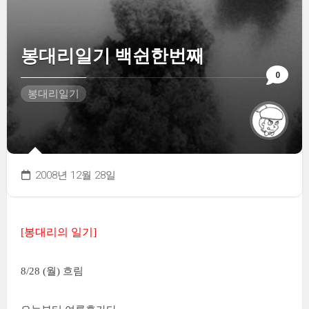
봉대리일기 백쉰한번째
0
봉대리일기
2008년 12월 28일
[봉대리의 일기]
8/28 (월) 흐림