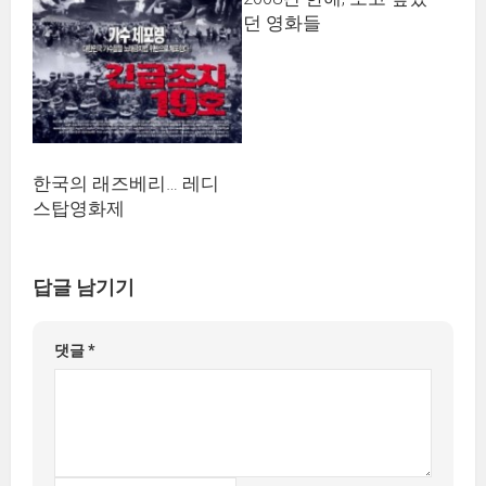
던 영화들
한국의 래즈베리… 레디
스탑영화제
답글 남기기
댓글
*