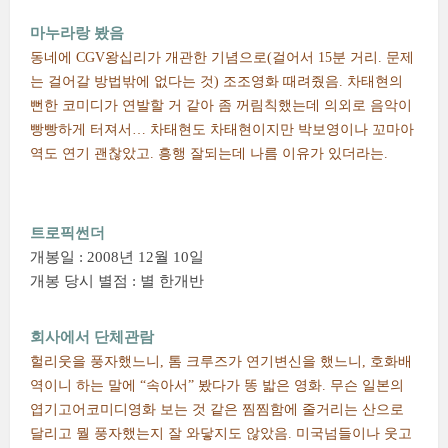
마누라랑 봤음
동네에 CGV왕십리가 개관한 기념으로(걸어서 15분 거리. 문제
는 걸어갈 방법밖에 없다는 것) 조조영화 때려줬음. 차태현의
뻔한 코미디가 연발할 거 같아 좀 꺼림칙했는데 의외로 음악이
빵빵하게 터져서… 차태현도 차태현이지만 박보영이나 꼬마아
역도 연기 괜찮았고. 흥행 잘되는데 나름 이유가 있더라는.
트로픽썬더
개봉일 : 2008년 12월 10일
개봉 당시 별점 : 별 한개반
회사에서 단체관람
헐리웃을 풍자했느니, 톰 크루즈가 연기변신을 했느니, 호화배
역이니 하는 말에 “속아서” 봤다가 똥 밟은 영화. 무슨 일본의
엽기고어코미디영화 보는 것 같은 찜찜함에 줄거리는 산으로
달리고 뭘 풍자했는지 잘 와닿지도 않았음. 미국넘들이나 웃고