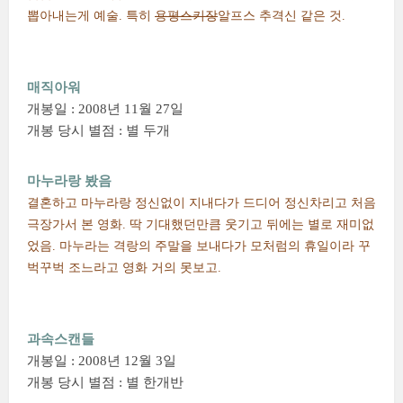
뽑아내는게 예술. 특히
용평스키장
알프스 추격신 같은 것.
매직아워
개봉일 : 2008년 11월 27일
개봉 당시 별점 : 별 두개
마누라랑 봤음
결혼하고 마누라랑 정신없이 지내다가 드디어 정신차리고 처음
극장가서 본 영화. 딱 기대했던만큼 웃기고 뒤에는 별로 재미없
었음. 마누라는 격랑의 주말을 보내다가 모처럼의 휴일이라 꾸
벅꾸벅 조느라고 영화 거의 못보고.
과속스캔들
개봉일 : 2008년 12월 3일
개봉 당시 별점 : 별 한개반