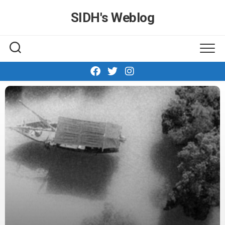
Skip
SIDH′s Weblog
to
content