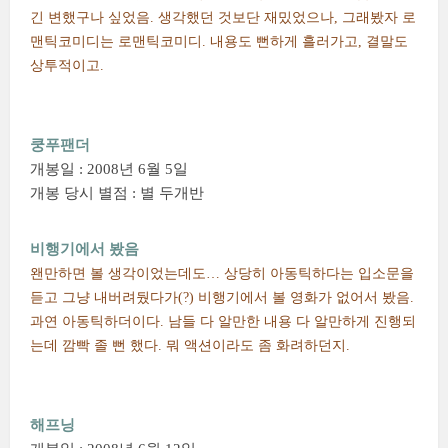
긴 변했구나 싶었음. 생각했던 것보단 재밌었으나, 그래봤자 로
맨틱코미디는 로맨틱코미디. 내용도 뻔하게 흘러가고, 결말도
상투적이고.
쿵푸팬더
개봉일 : 2008년 6월 5일
개봉 당시 별점 : 별 두개반
비행기에서 봤음
왠만하면 볼 생각이었는데도… 상당히 아동틱하다는 입소문을
듣고 그냥 내버려뒀다가(?) 비행기에서 볼 영화가 없어서 봤음.
과연 아동틱하더이다. 남들 다 알만한 내용 다 알만하게 진행되
는데 깜빡 졸 뻔 했다. 뭐 액션이라도 좀 화려하던지.
해프닝