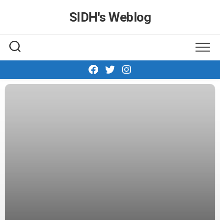
Skip
SIDH′s Weblog
to
content