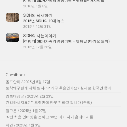
[여행기] SIDH가족의 홍콩여행 – 넷째날~마지막날
2016년 1월 8일
SIDH의 낙서하기
2015년 SIDH의 10대 뉴스
2015년 12월 31일
SIDH의 사는이야기
[여행기] SIDH가족의 홍콩여행 – 넷째날 (마카오 도착)
2015년 12월 28일
Guestbook
올드안티
/
2025년 5월 17일
토착왜구란게 대체 뭡니까? 왜구 후손인가요? 실제로 한국인 중에...
암흑대장군
/
2025년 2월 23일
건강하시지요? ^^ 오랫만에 안부 전하고 갑니다 (꾸벅)
윌고온
/
2025년 1월 27일
97년 처음 인터넷을 접하고 98년 여기 저기 홈페이지를...
지연
/
2025년 1월 3일