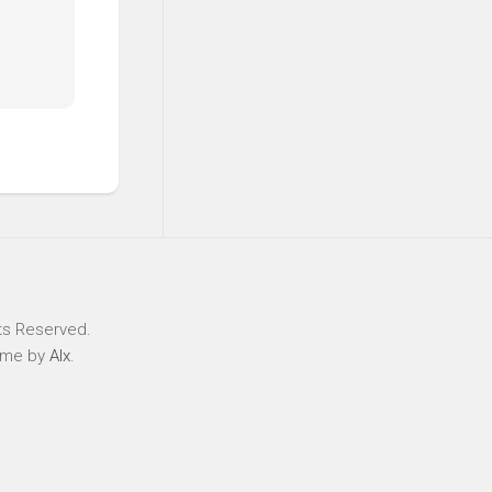
ts Reserved.
eme by
Alx
.