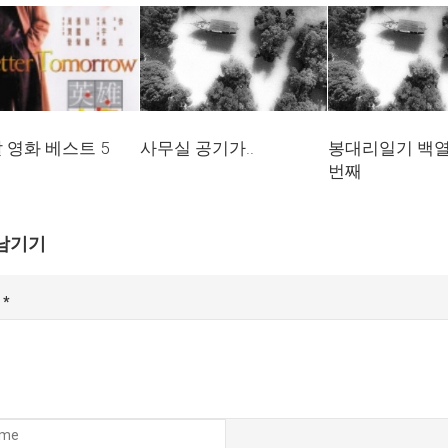
 영화 베스트 5
사무실 공기가..
봉대리일기 백
번째
남기기
글
*