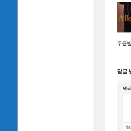
악
이
야
기
SIDH
의
주윤발
영
화
베
스
트
답글 
5
SIDH
댓
의
잡
문
모
음
SIDH
의