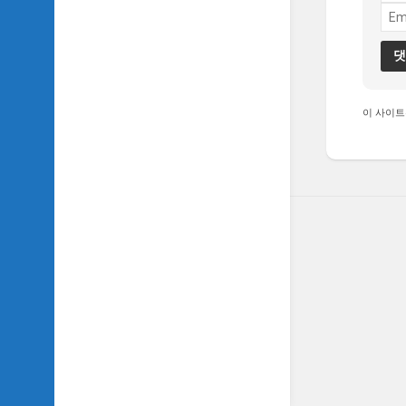
TV
이
야
기
SIDH
이 사이트
의
추
천
OST
SIDH
의
홈
페
이
지
운
영