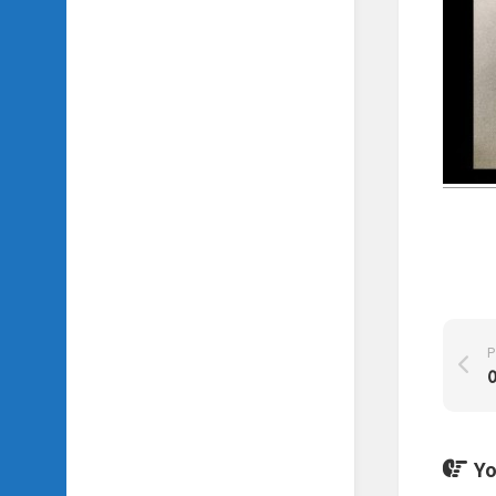
SIDH
의
삼
국
지
이
야
기
SIDH
의
영
화
이
야
기
P
SIDH
의
영
화
Yo
음