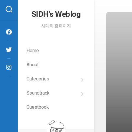
Skip
to
SIDH′s Weblog
content
시대의 홈페이지
Home
About
Categories
SIDH
의
Soundtrack
건
Films
담
이
Guestbook
Artists
야
기
SIDH