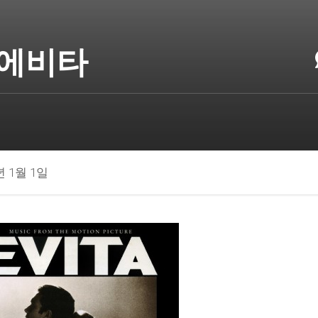
에비타
년 1월 1일