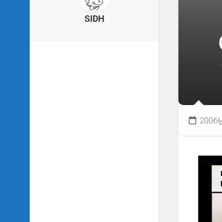
의
건
SIDH
축
물
이
야
기
SIDH
의
낙
서
2006
하
기
SIDH
의
사
는
이
야
기