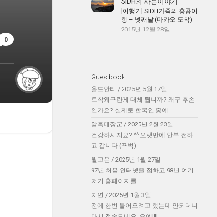
SIDH의 사는이야기
[여행기] SIDH가족의 홍콩여
행 – 넷째날 (마카오 도착)
2015년 12월 28일
0
Guestbook
올드안티
/
2025년 5월 17일
토착왜구란게 대체 뭡니까? 왜구 후손
인가요? 실제로 한국인 중에...
암흑대장군
/
2025년 2월 23일
건강하시지요? ^^ 오랫만에 안부 전하
고 갑니다 (꾸벅)
윌고온
/
2025년 1월 27일
97년 처음 인터넷을 접하고 98년 여기
저기 홈페이지를...
지연
/
2025년 1월 3일
전에 한번 들어오려고 했는데 안되더니
다시 접속되네요. 오예!!!!...